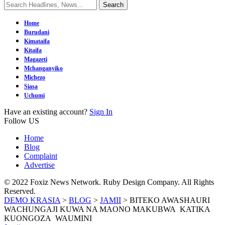
Home
Burudani
Kimataifa
Kitaifa
Magazeti
Mchanganyiko
Michezo
Siasa
Uchumi
Have an existing account?
Sign In
Follow US
Home
Blog
Complaint
Advertise
© 2022 Foxiz News Network. Ruby Design Company. All Rights
Reserved.
DEMO KRASIA
>
BLOG
>
JAMII
>
BITEKO AWASHAURI
WACHUNGAJI KUWA NA MAONO MAKUBWA KATIKA
KUONGOZA WAUMINI