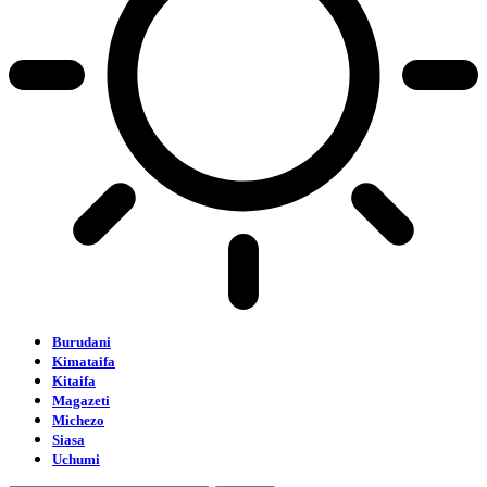
Burudani
Kimataifa
Kitaifa
Magazeti
Michezo
Siasa
Uchumi