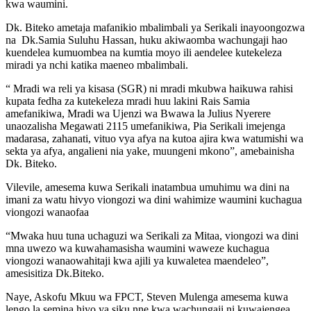
kwa waumini.
Dk. Biteko ametaja mafanikio mbalimbali ya Serikali inayoongozwa
na Dk.Samia Suluhu Hassan, huku akiwaomba wachungaji hao
kuendelea kumuombea na kumtia moyo ili aendelee kutekeleza
miradi ya nchi katika maeneo mbalimbali.
“ Mradi wa reli ya kisasa (SGR) ni mradi mkubwa haikuwa rahisi
kupata fedha za kutekeleza mradi huu lakini Rais Samia
amefanikiwa, Mradi wa Ujenzi wa Bwawa la Julius Nyerere
unaozalisha Megawati 2115 umefanikiwa, Pia Serikali imejenga
madarasa, zahanati, vituo vya afya na kutoa ajira kwa watumishi wa
sekta ya afya, angalieni nia yake, muungeni mkono”, amebainisha
Dk. Biteko.
Vilevile, amesema kuwa Serikali inatambua umuhimu wa dini na
imani za watu hivyo viongozi wa dini wahimize waumini kuchagua
viongozi wanaofaa
“Mwaka huu tuna uchaguzi wa Serikali za Mitaa, viongozi wa dini
mna uwezo wa kuwahamasisha waumini waweze kuchagua
viongozi wanaowahitaji kwa ajili ya kuwaletea maendeleo”,
amesisitiza Dk.Biteko.
Naye, Askofu Mkuu wa FPCT, Steven Mulenga amesema kuwa
lengo la semina hiyo ya siku nne kwa wachungaji ni kuwajengea