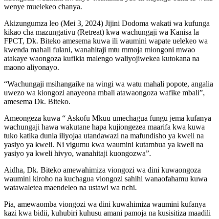
wenye muelekeo chanya.
Akizungumza leo (Mei 3, 2024) Jijini Dodoma wakati wa kufunga
kikao cha mazungativu (Retreat) kwa wachungaji wa Kanisa la
FPCT, Dk. Biteko amesema kuwa ili waumini wapate uelekeo wa
kwenda mahali fulani, wanahitaji mtu mmoja miongoni mwao
atakaye waongoza kufikia malengo waliyojiwekea kutokana na
maono aliyonayo.
“Wachungaji msihangaike na wingi wa watu mahali popote, angalia
uwezo wa kiongozi anayeona mbali atawaongoza wafike mbali”,
amesema Dk. Biteko.
Ameongeza kuwa “ Askofu Mkuu umechagua fungu jema kufanya
wachungaji hawa wakutane hapa kujiongezea maarifa kwa kuwa
tuko katika dunia iliyojaa utandawazi na mafundisho ya kweli na
yasiyo ya kweli. Ni vigumu kwa waumini kutambua ya kweli na
yasiyo ya kweli hivyo, wanahitaji kuongozwa”.
Aidha, Dk. Biteko amewahimiza viongozi wa dini kuwaongoza
waumini kiroho na kuchagua viongozi sahihi wanaofahamu kuwa
watawaletea maendeleo na ustawi wa nchi.
Pia, amewaomba viongozi wa dini kuwahimiza waumini kufanya
kazi kwa bidii, kuhubiri kuhusu amani pamoja na kusisitiza maadili