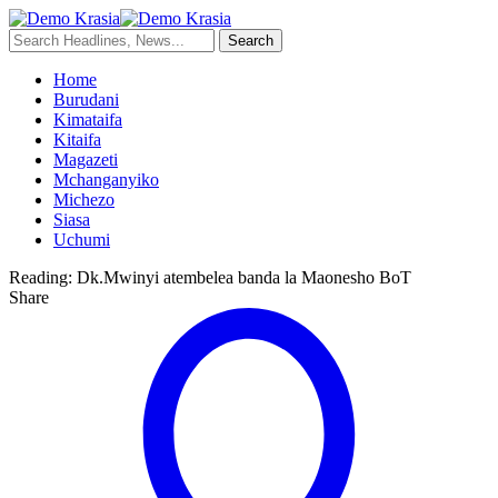
Home
Burudani
Kimataifa
Kitaifa
Magazeti
Mchanganyiko
Michezo
Siasa
Uchumi
Reading:
Dk.Mwinyi atembelea banda la Maonesho BoT
Share