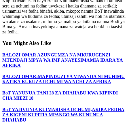
Kupitia Maonesho hayo Benki Kuu inaelimisha wananchi kuhusu
sera za uchumi na fedha; uwekezaji katika dhamana za serikali;
usimamizi wa fedha binafsi, akiba, mkopo; namna BoT inawalinda
watumiaji wa huduma za fedha; utunzaji sahihi wa noti na utambuzi
wa alama za usalama; mifumo ya malipo ya taifa na namna Bodi ya
Bima ya Amana inavyokinga amana za wateja wa benki na taasisi
za fedha.
You Might Also Like
BALOZI OMAR AZUNGUMZA NA MKURUGENZI
MTENDAJI MPYA WA IMF ANAYESIMAMIA IDARA YA
AFRIKA
BALOZI OMAR:MAPINDUZI YA VIWANDA NI MUHIMU
KATIKA KUKUZA UCHUMI WA NCHI ZA AFRIKA
BoT YANUNUA TANI 28 ZA DHAHABU KWA KIPINDI
CHA MIEZI 18
BoT YAJIVUNIA KUIMARISHA UCHUMI,AKIBA FEDHA
ZA KIGENI KUPITIA MPANGO WA KUNUNUA
DHAHABU