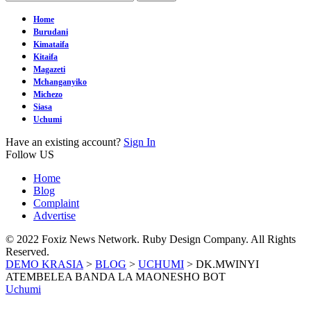
Home
Burudani
Kimataifa
Kitaifa
Magazeti
Mchanganyiko
Michezo
Siasa
Uchumi
Have an existing account?
Sign In
Follow US
Home
Blog
Complaint
Advertise
© 2022 Foxiz News Network. Ruby Design Company. All Rights
Reserved.
DEMO KRASIA
>
BLOG
>
UCHUMI
>
DK.MWINYI
ATEMBELEA BANDA LA MAONESHO BOT
Uchumi