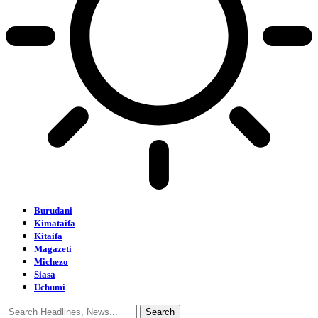
Burudani
Kimataifa
Kitaifa
Magazeti
Michezo
Siasa
Uchumi