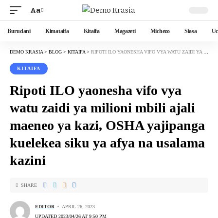
Aa
Burudani
Kimataifa
Kitaifa
Magazeti
Michezo
Siasa
Uc
DEMO KRASIA
>
BLOG
>
KITAIFA
>
RIPOTI ILO YAONESHA VIFO VYA WATU ZAIDI YA MILIONI MBILI AJALI MAENEO YA KAZI, OSHA YAJIPANGA KUELEKEA SIKU YA AFYA NA USALAMA KAZINI
KITAIFA
Ripoti ILO yaonesha vifo vya
watu zaidi ya milioni mbili ajali
maeneo ya kazi, OSHA yajipanga
kuelekea siku ya afya na usalama
kazini
SHARE
EDITOR
APRIL 26, 2023
UPDATED 2023/04/26 AT 9:50 PM