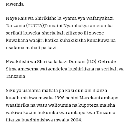
Mwenda
Naye Rais wa Shirikisho la Vyama vya Wafanyakazi
Tanzania (TUCTA),Tumaini Nyamhokya ameiomba
serikali kuweka sheria kali zilizopo ili ziweze
kuwabana waajiri katika kuhakikisha kunakuwa na
usalama mahali pa kazi.
Mwakilishi wa Shirika la kazi Duniani (ILO), Getrude
Sima amesema wataendelea kushirkiana na serikali ya
Tanzania
Siku ya usalama mahala pa kazi duniani ilianza
kuadhimishwa mwaka 1996 nchini Marekani ambapo
waathirika na watu walioumia na kupoteza maisha
wakiwa kazini hukumbukwa ambapo kwa Tanzania
ilianza kuadhimishwa mwaka 2004.