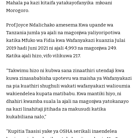
Mahala pa kazi kitaifa yatakayofanyika mkoani
Morogoro.
Prof.Joyce Ndalichako amesema Kwa upande wa
Tanzania jumla ya ajali na magonjwa yaliyoripotiwa
katika Mfuko wa Fidia kwa Wafanyakazi kuanzia Julai
2019 hadi Juni 2021 ni ajali 4,993 na magonjwa 249.
Katika ajali hizo, vifo vilikuwa 217.
“Takwimu hizo ni kubwa sana zinaathiri utendaji kwa
kuwa zinasababisha upotevu wa maisha ya Wafanyakazi
na pia kuathiri shughuli wakati wafanyakazi walioumia
wakiendelea kupata matibabu. Kwa mantiki hiyo, ni
dhahiri kwamba suala la ajali na magonjwa yatokanayo
na kazi linahitaji jitihada za makusudi katika
kukabiliana nalo,”
“Kupitia Taasisi yake ya OSHA serikali inaendelea