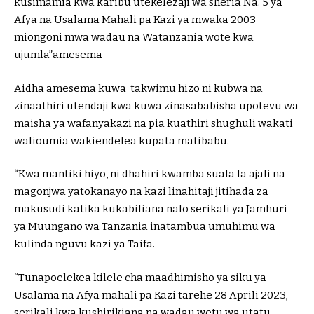
kusimamia kwa karibu utekelezaji wa sheria Na. 5 ya
Afya na Usalama Mahali pa Kazi ya mwaka 2003
miongoni mwa wadau na Watanzania wote kwa
ujumla”amesema
Aidha amesema kuwa takwimu hizo ni kubwa na
zinaathiri utendaji kwa kuwa zinasababisha upotevu wa
maisha ya wafanyakazi na pia kuathiri shughuli wakati
walioumia wakiendelea kupata matibabu.
“Kwa mantiki hiyo, ni dhahiri kwamba suala la ajali na
magonjwa yatokanayo na kazi linahitaji jitihada za
makusudi katika kukabiliana nalo serikali ya Jamhuri
ya Muungano wa Tanzania inatambua umuhimu wa
kulinda nguvu kazi ya Taifa.
“Tunapoelekea kilele cha maadhimisho ya siku ya
Usalama na Afya mahali pa Kazi tarehe 28 Aprili 2023,
serikali kwa kushirikiana na wadau wetu wa utatu