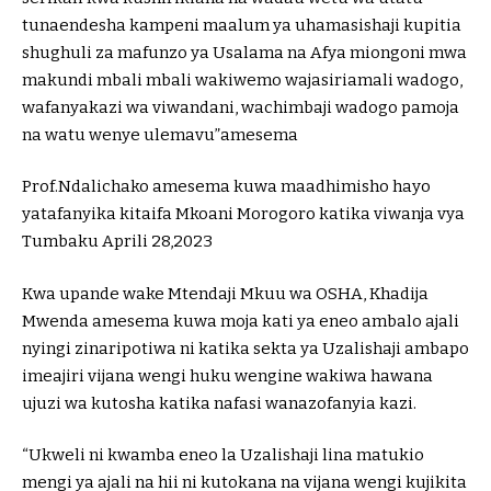
tunaendesha kampeni maalum ya uhamasishaji kupitia
shughuli za mafunzo ya Usalama na Afya miongoni mwa
makundi mbali mbali wakiwemo wajasiriamali wadogo,
wafanyakazi wa viwandani, wachimbaji wadogo pamoja
na watu wenye ulemavu”amesema
Prof.Ndalichako amesema kuwa maadhimisho hayo
yatafanyika kitaifa Mkoani Morogoro katika viwanja vya
Tumbaku Aprili 28,2023
Kwa upande wake Mtendaji Mkuu wa OSHA, Khadija
Mwenda amesema kuwa moja kati ya eneo ambalo ajali
nyingi zinaripotiwa ni katika sekta ya Uzalishaji ambapo
imeajiri vijana wengi huku wengine wakiwa hawana
ujuzi wa kutosha katika nafasi wanazofanyia kazi.
“Ukweli ni kwamba eneo la Uzalishaji lina matukio
mengi ya ajali na hii ni kutokana na vijana wengi kujikita