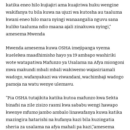
katika eneo hilo kujiajiri ama kuajiriwa huku wengine
wakifanya tu bila kuwa na ujuzi wa kutosha au taaluma
kwani eneo hilo mara nyingi wanaangalia nguvu sana
kuliko taaluma ndio maana ajali zinakuwa nyingi,”
amesema Mwenda
Mwenda amesema kuwa OSHA imejipanga vyema
kuelekea maadhimisho hayo ya 19 ambapo washiriki
wote watapatiwa Mafunzo ya Usalama na Afya miongoni
mwa makundi mbali mbali wakiwemo wajasiriamali
wadogo, wafanyakazi wa viwandani, wachimbaji wadogo
pamoja na watu wenye ulemavu.
“Pia OSHA tutajikita katika kutoa mafunzo kwa Sekta
binafsi na zile zisizo rasmi kwa sababu wengi hawapo
kwenye mfumo jambo ambalo linawafanya kuwa katika
mazingira hatarishi na kufanya kazi bila kuzingatia
sheria za usalama na afya mahali pa kazi,”amesema