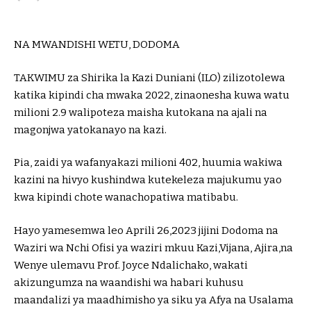
NA MWANDISHI WETU, DODOMA
TAKWIMU za Shirika la Kazi Duniani (ILO) zilizotolewa
katika kipindi cha mwaka 2022, zinaonesha kuwa watu
milioni 2.9 walipoteza maisha kutokana na ajali na
magonjwa yatokanayo na kazi.
Pia, zaidi ya wafanyakazi milioni 402, huumia wakiwa
kazini na hivyo kushindwa kutekeleza majukumu yao
kwa kipindi chote wanachopatiwa matibabu.
Hayo yamesemwa leo Aprili 26,2023 jijini Dodoma na
Waziri wa Nchi Ofisi ya waziri mkuu Kazi,Vijana, Ajira,na
Wenye ulemavu Prof. Joyce Ndalichako, wakati
akizungumza na waandishi wa habari kuhusu
maandalizi ya maadhimisho ya siku ya Afya na Usalama