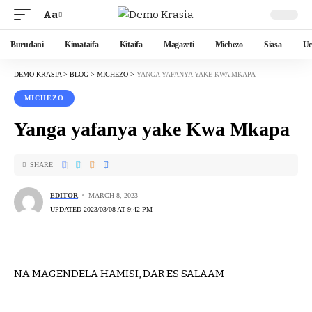
Aa
Burudani
Kimataifa
Kitaifa
Magazeti
Michezo
Siasa
Uc
DEMO KRASIA
>
BLOG
>
MICHEZO
>
YANGA YAFANYA YAKE KWA MKAPA
MICHEZO
Yanga yafanya yake Kwa Mkapa
SHARE
EDITOR
MARCH 8, 2023
UPDATED 2023/03/08 AT 9:42 PM
NA MAGENDELA HAMISI, DAR ES SALAAM