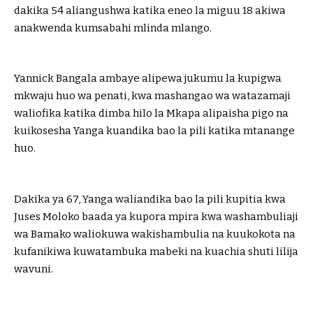
dakika 54 aliangushwa katika eneo la miguu 18 akiwa
anakwenda kumsabahi mlinda mlango.
Yannick Bangala ambaye alipewa jukumu la kupigwa
mkwaju huo wa penati, kwa mashangao wa watazamaji
waliofika katika dimba hilo la Mkapa alipaisha pigo na
kuikosesha Yanga kuandika bao la pili katika mtanange
huo.
Dakika ya 67, Yanga waliandika bao la pili kupitia kwa
Juses Moloko baada ya kupora mpira kwa washambuliaji
wa Bamako waliokuwa wakishambulia na kuukokota na
kufanikiwa kuwatambuka mabeki na kuachia shuti lilija
wavuni.