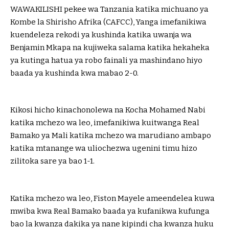
WAWAKILISHI pekee wa Tanzania katika michuano ya
Kombe la Shirisho Afrika (CAFCC), Yanga imefanikiwa
kuendeleza rekodi ya kushinda katika uwanja wa
Benjamin Mkapa na kujiweka salama katika hekaheka
ya kutinga hatua ya robo fainali ya mashindano hiyo
baada ya kushinda kwa mabao 2-0.
Kikosi hicho kinachonolewa na Kocha Mohamed Nabi
katika mchezo wa leo, imefanikiwa kuitwanga Real
Bamako ya Mali katika mchezo wa marudiano ambapo
katika mtanange wa uliochezwa ugenini timu hizo
zilitoka sare ya bao 1-1.
Katika mchezo wa leo, Fiston Mayele ameendelea kuwa
mwiba kwa Real Bamako baada ya kufanikwa kufunga
bao la kwanza dakika ya nane kipindi cha kwanza huku