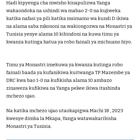
Hadi kipyenga cha mwisho kinapulizwa Yanga
wakaondoka na ushindi wa mabao 2-0 na kujiweka
katika nafasi ya pili katika msimamo wa kundi D ikiwa
na alama saba mkononi na wakiongozwa na Monastri ya
Tunisia yenye alama 10 kibindoni na kuwa timu ya
kwanza kutinga hatua ya robo fainali ya michuano hiyo.
Timu ya Monastri imekuwa ya kwanza kutinga robo
fainali baada ya kufanikiwa kuitwanga TP Mazembe ya
DRC kwa bao 1-0 na kufikisha alama 10 ambazo
zinaweza kufikiwa na Yanga pekee ikiwa itashinda
mchezo ujao.
Na katika mchezo ujao utaokapigwa Machi 18 , 2023
kwenye dimba la Mkapa, Yanga watawakaribisha
Monastri ya Tunisia.