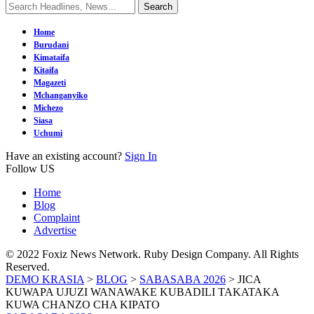
Home
Burudani
Kimataifa
Kitaifa
Magazeti
Mchanganyiko
Michezo
Siasa
Uchumi
Have an existing account?
Sign In
Follow US
Home
Blog
Complaint
Advertise
© 2022 Foxiz News Network. Ruby Design Company. All Rights
Reserved.
DEMO KRASIA
>
BLOG
>
SABASABA 2026
>
JICA
KUWAPA UJUZI WANAWAKE KUBADILI TAKATAKA
KUWA CHANZO CHA KIPATO