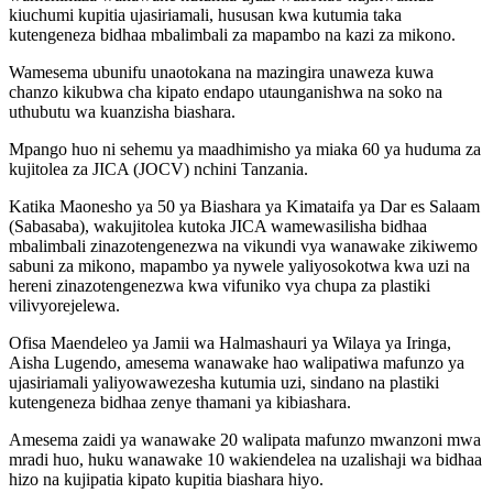
kiuchumi kupitia ujasiriamali, hususan kwa kutumia taka
kutengeneza bidhaa mbalimbali za mapambo na kazi za mikono.
Wamesema ubunifu unaotokana na mazingira unaweza kuwa
chanzo kikubwa cha kipato endapo utaunganishwa na soko na
uthubutu wa kuanzisha biashara.
Mpango huo ni sehemu ya maadhimisho ya miaka 60 ya huduma za
kujitolea za JICA (JOCV) nchini Tanzania.
Katika Maonesho ya 50 ya Biashara ya Kimataifa ya Dar es Salaam
(Sabasaba), wakujitolea kutoka JICA wamewasilisha bidhaa
mbalimbali zinazotengenezwa na vikundi vya wanawake zikiwemo
sabuni za mikono, mapambo ya nywele yaliyosokotwa kwa uzi na
hereni zinazotengenezwa kwa vifuniko vya chupa za plastiki
vilivyorejelewa.
Ofisa Maendeleo ya Jamii wa Halmashauri ya Wilaya ya Iringa,
Aisha Lugendo, amesema wanawake hao walipatiwa mafunzo ya
ujasiriamali yaliyowawezesha kutumia uzi, sindano na plastiki
kutengeneza bidhaa zenye thamani ya kibiashara.
Amesema zaidi ya wanawake 20 walipata mafunzo mwanzoni mwa
mradi huo, huku wanawake 10 wakiendelea na uzalishaji wa bidhaa
hizo na kujipatia kipato kupitia biashara hiyo.