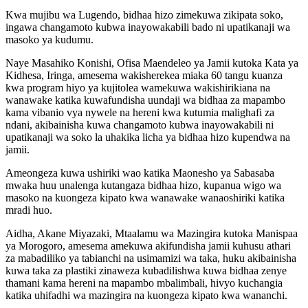
Kwa mujibu wa Lugendo, bidhaa hizo zimekuwa zikipata soko,
ingawa changamoto kubwa inayowakabili bado ni upatikanaji wa
masoko ya kudumu.
Naye Masahiko Konishi, Ofisa Maendeleo ya Jamii kutoka Kata ya
Kidhesa, Iringa, amesema wakisherekea miaka 60 tangu kuanza
kwa program hiyo ya kujitolea wamekuwa wakishirikiana na
wanawake katika kuwafundisha uundaji wa bidhaa za mapambo
kama vibanio vya nywele na hereni kwa kutumia malighafi za
ndani, akibainisha kuwa changamoto kubwa inayowakabili ni
upatikanaji wa soko la uhakika licha ya bidhaa hizo kupendwa na
jamii.
Ameongeza kuwa ushiriki wao katika Maonesho ya Sabasaba
mwaka huu unalenga kutangaza bidhaa hizo, kupanua wigo wa
masoko na kuongeza kipato kwa wanawake wanaoshiriki katika
mradi huo.
Aidha, Akane Miyazaki, Mtaalamu wa Mazingira kutoka Manispaa
ya Morogoro, amesema amekuwa akifundisha jamii kuhusu athari
za mabadiliko ya tabianchi na usimamizi wa taka, huku akibainisha
kuwa taka za plastiki zinaweza kubadilishwa kuwa bidhaa zenye
thamani kama hereni na mapambo mbalimbali, hivyo kuchangia
katika uhifadhi wa mazingira na kuongeza kipato kwa wananchi.