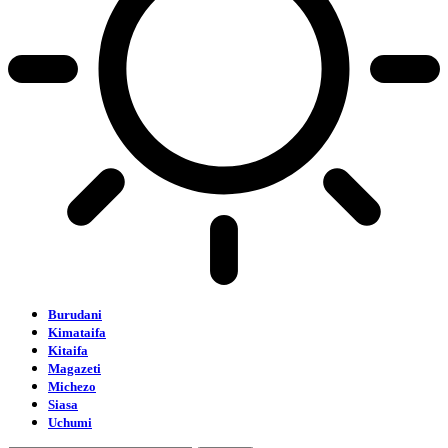
Burudani
Kimataifa
Kitaifa
Magazeti
Michezo
Siasa
Uchumi