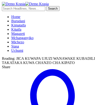
Home
Burudani
Kimataifa
Kitaifa
Magazeti
Mchanganyiko
Michezo
Siasa
Uchumi
Reading:
JICA KUWAPA UJUZI WANAWAKE KUBADILI
TAKATAKA KUWA CHANZO CHA KIPATO
Share