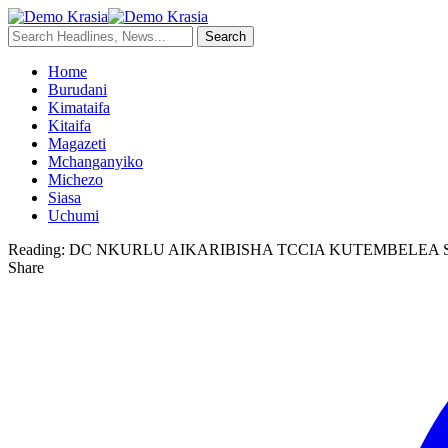
Home
Burudani
Kimataifa
Kitaifa
Magazeti
Mchanganyiko
Michezo
Siasa
Uchumi
Reading:
DC NKURLU AIKARIBISHA TCCIA KUTEMBELEA S
Share