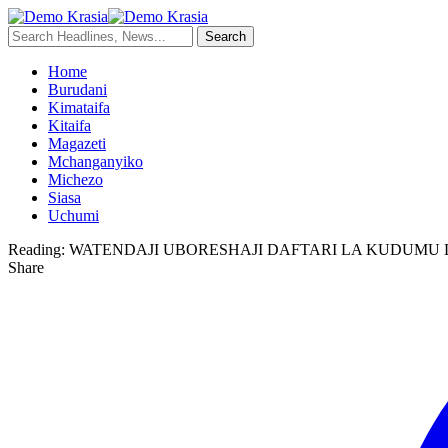
Home
Burudani
Kimataifa
Kitaifa
Magazeti
Mchanganyiko
Michezo
Siasa
Uchumi
Reading:
WATENDAJI UBORESHAJI DAFTARI LA KUDUMU
Share