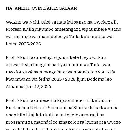
NA JANETH JOVIN,DAR ES SALAAM
WAZIRI wa Nchi, Ofisi ya Rais (Mipango na Uwekezaji),
Profesa Kitila Mkumbo ametangaza vipaumbele vitano
vya mpango wa maendeleo ya Taifa kwa mwaka wa
fedha 2025/2026.
Prof. Mkumbo ametaja vipaumbele hivyo wakati
akiwasilisha bungeni hali ya uchumi wa Taifa kwa
mwaka 2024 na mpango huo wa maendeleo wa Taifa
kwa mwaka wa fedha 2025 / 2026, jijini Dodoma leo
Alhamisi Juni 12, 2025.
Prof. Mkumbo amesema kipaombele cha kwanza ni
Kuchochea Uchumi Shindani na Shirikishi na kwamba
eneo hilo litajikita katika kutekeleza miradi na
programu za maendeleo zinazolenga kuongeza uwezo
wa nchi kikanda na kimataifa; kuimarisha utulivu na