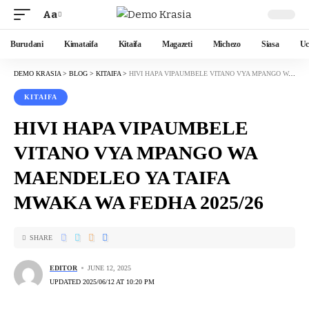
Aa
Burudani
Kimataifa
Kitaifa
Magazeti
Michezo
Siasa
Uc
DEMO KRASIA
>
BLOG
>
KITAIFA
>
HIVI HAPA VIPAUMBELE VITANO VYA MPANGO WA MAENDELEO YA TAIFA MWAKA WA FEDHA 2025/26
KITAIFA
HIVI HAPA VIPAUMBELE
VITANO VYA MPANGO WA
MAENDELEO YA TAIFA
MWAKA WA FEDHA 2025/26
SHARE
EDITOR
JUNE 12, 2025
UPDATED 2025/06/12 AT 10:20 PM