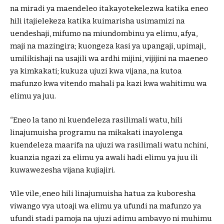
na miradi ya maendeleo itakayotekelezwa katika eneo
hili itajielekeza katika kuimarisha usimamizi na
uendeshaji, mifumo na miundombinu ya elimu, afya,
maji na mazingira; kuongeza kasi ya upangaji, upimaji,
umilikishaji na usajili wa ardhi mijini, vijijini na maeneo
ya kimkakati; kukuza ujuzi kwa vijana, na kutoa
mafunzo kwa vitendo mahali pa kazi kwa wahitimu wa
elimu ya juu.
“Eneo la tano ni kuendeleza rasilimali watu, hili
linajumuisha programu na mikakati inayolenga
kuendeleza maarifa na ujuzi wa rasilimali watu nchini,
kuanzia ngazi za elimu ya awali hadi elimu ya juu ili
kuwawezesha vijana kujiajiri.
Vile vile, eneo hili linajumuisha hatua za kuboresha
viwango vya utoaji wa elimu ya ufundi na mafunzo ya
ufundi stadi pamoja na ujuzi adimu ambavyo ni muhimu