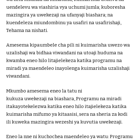
uendelevu wa viashiria vya uchumi jumla; kuboresha
mazingira ya uwekezaji na ufanyaji biashara; na
kuendeleza miundombinu ya usafiri na usafirishaji,
Tehama na nishati.
Amesema kipaumbele cha pili ni kuimarisha uwezo wa
uzalishaji wa bidhaa viwandani na utoaji huduma na
kwamba eneo hilo litajielekeza katika programu na
miradi ya maendeleo inayolenga kuimarisha uzalishaji
viwandani.
Mkumbo amesema eneo la tatu ni
kukuza uwekezaji na biashara, Programu na miradi
itakayotekelezwa katika eneo hilo itajielekeza katika
kuimarisha mifumo ya kitaasisi, sera na sheria za kodi
ili kuweka mazingira wezeshi ya kuvutia uwekezaji.
Eneo la nne ni kuchochea maendeleo ya watu: Programu