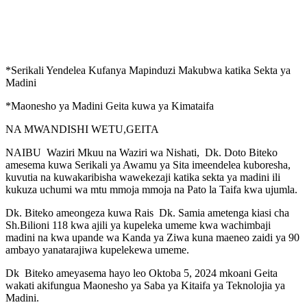
*Serikali Yendelea Kufanya Mapinduzi Makubwa katika Sekta ya
Madini
*Maonesho ya Madini Geita kuwa ya Kimataifa
NA MWANDISHI WETU,GEITA
NAIBU Waziri Mkuu na Waziri wa Nishati, Dk. Doto Biteko
amesema kuwa Serikali ya Awamu ya Sita imeendelea kuboresha,
kuvutia na kuwakaribisha wawekezaji katika sekta ya madini ili
kukuza uchumi wa mtu mmoja mmoja na Pato la Taifa kwa ujumla.
Dk. Biteko ameongeza kuwa Rais Dk. Samia ametenga kiasi cha
Sh.Bilioni 118 kwa ajili ya kupeleka umeme kwa wachimbaji
madini na kwa upande wa Kanda ya Ziwa kuna maeneo zaidi ya 90
ambayo yanatarajiwa kupelekewa umeme.
Dk Biteko ameyasema hayo leo Oktoba 5, 2024 mkoani Geita
wakati akifungua Maonesho ya Saba ya Kitaifa ya Teknolojia ya
Madini.