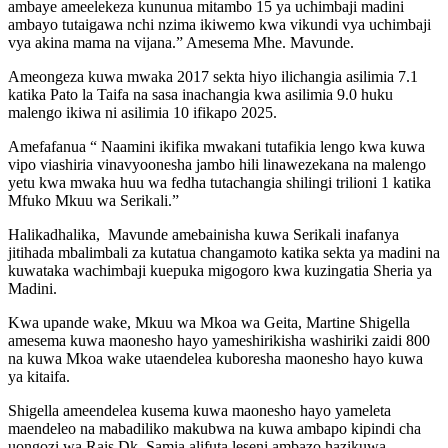
ambaye ameelekeza kununua mitambo 15 ya uchimbaji madini
ambayo tutaigawa nchi nzima ikiwemo kwa vikundi vya uchimbaji
vya akina mama na vijana.” Amesema Mhe. Mavunde.
Ameongeza kuwa mwaka 2017 sekta hiyo ilichangia asilimia 7.1
katika Pato la Taifa na sasa inachangia kwa asilimia 9.0 huku
malengo ikiwa ni asilimia 10 ifikapo 2025.
Amefafanua “ Naamini ikifika mwakani tutafikia lengo kwa kuwa
vipo viashiria vinavyoonesha jambo hili linawezekana na malengo
yetu kwa mwaka huu wa fedha tutachangia shilingi trilioni 1 katika
Mfuko Mkuu wa Serikali.”
Halikadhalika, Mavunde amebainisha kuwa Serikali inafanya
jitihada mbalimbali za kutatua changamoto katika sekta ya madini na
kuwataka wachimbaji kuepuka migogoro kwa kuzingatia Sheria ya
Madini.
Kwa upande wake, Mkuu wa Mkoa wa Geita, Martine Shigella
amesema kuwa maonesho hayo yameshirikisha washiriki zaidi 800
na kuwa Mkoa wake utaendelea kuboresha maonesho hayo kuwa
ya kitaifa.
Shigella ameendelea kusema kuwa maonesho hayo yameleta
maendeleo na mabadiliko makubwa na kuwa ambapo kipindi cha
uongozi wa Rais Dk. Samia alifuta leseni ambazo hazikuwa