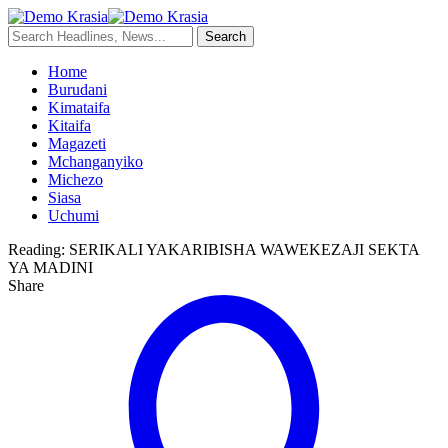
Home
Burudani
Kimataifa
Kitaifa
Magazeti
Mchanganyiko
Michezo
Siasa
Uchumi
Reading:
SERIKALI YAKARIBISHA WAWEKEZAJI SEKTA
YA MADINI
Share