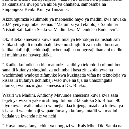
za kuanzisha uwepo wa akiba ya dhahabu, sambamba na
kuipongeza Benki Kuu ya Tanzania.
Akizungumzia kaulimbiu ya maonesho hayo ya madini kwa mwaka
2024 yenye ujumbe usemao “Matumizi ya Teknolojia Sahihi na
Nishati Safi katika Sekta ya Madini kwa Maendeleo Endelevu”.
Dk. Biteko amesema kuwa matumizi ya teknolojia na nishati safi
katika shughuli mbalimbali ikiwemo shughuli za madini hususan
katika utafutaji, uchimbaji, uchenjuaji na uongezaji thamani madini
ni muhimu na hayaepukiki.
“ Katika kufanikisha hili matumizi sahihi ya teknolojia ni muhimu
sana ili kufanya shughuli za uchimbaji hasa zinazofanywa na
wachimbaji wadogo zifanyike kwa kuzingatia vifaa na teknolojia ya
kisasa ili kufanya uchimbaji wao uwe na tija na unaozingatia
utunzaji wa mazingira.” amesisiza Dk. Biteko.
Waziri wa Madini, Anthony Mavunde amesema kuwa kwa sasa
bajeti ya wizara yake ni shilingi bilioni 232 kutoka Sh. Bilioni 90
iliyokuwa awali ambapo wamejiandaa kujenga maabara kubwa ya
kisasa ili wachimbaji wapate fursa ya kufanya utafiti wa madini
badala ya kwenda nje ya nchi
“ Haya tunayafanya chini ya uongozi wa Rais Mhe. Dk. Samia na