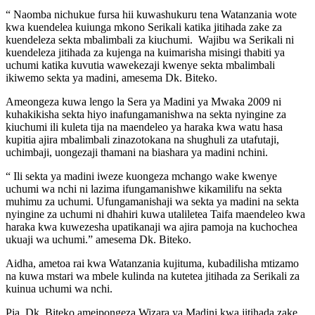
“ Naomba nichukue fursa hii kuwashukuru tena Watanzania wote
kwa kuendelea kuiunga mkono Serikali katika jitihada zake za
kuendeleza sekta mbalimbali za kiuchumi. Wajibu wa Serikali ni
kuendeleza jitihada za kujenga na kuimarisha misingi thabiti ya
uchumi katika kuvutia wawekezaji kwenye sekta mbalimbali
ikiwemo sekta ya madini, amesema Dk. Biteko.
Ameongeza kuwa lengo la Sera ya Madini ya Mwaka 2009 ni
kuhakikisha sekta hiyo inafungamanishwa na sekta nyingine za
kiuchumi ili kuleta tija na maendeleo ya haraka kwa watu hasa
kupitia ajira mbalimbali zinazotokana na shughuli za utafutaji,
uchimbaji, uongezaji thamani na biashara ya madini nchini.
“ Ili sekta ya madini iweze kuongeza mchango wake kwenye
uchumi wa nchi ni lazima ifungamanishwe kikamilifu na sekta
muhimu za uchumi. Ufungamanishaji wa sekta ya madini na sekta
nyingine za uchumi ni dhahiri kuwa utaliletea Taifa maendeleo kwa
haraka kwa kuwezesha upatikanaji wa ajira pamoja na kuchochea
ukuaji wa uchumi.” amesema Dk. Biteko.
Aidha, ametoa rai kwa Watanzania kujituma, kubadilisha mtizamo
na kuwa mstari wa mbele kulinda na kutetea jitihada za Serikali za
kuinua uchumi wa nchi.
Pia, Dk. Biteko ameipongeza Wizara ya Madini kwa jitihada zake