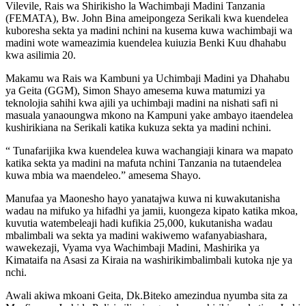
Vilevile, Rais wa Shirikisho la Wachimbaji Madini Tanzania
(FEMATA), Bw. John Bina ameipongeza Serikali kwa kuendelea
kuboresha sekta ya madini nchini na kusema kuwa wachimbaji wa
madini wote wameazimia kuendelea kuiuzia Benki Kuu dhahabu
kwa asilimia 20.
Makamu wa Rais wa Kambuni ya Uchimbaji Madini ya Dhahabu
ya Geita (GGM), Simon Shayo amesema kuwa matumizi ya
teknolojia sahihi kwa ajili ya uchimbaji madini na nishati safi ni
masuala yanaoungwa mkono na Kampuni yake ambayo itaendelea
kushirikiana na Serikali katika kukuza sekta ya madini nchini.
“ Tunafarijika kwa kuendelea kuwa wachangiaji kinara wa mapato
katika sekta ya madini na mafuta nchini Tanzania na tutaendelea
kuwa mbia wa maendeleo.” amesema Shayo.
Manufaa ya Maonesho hayo yanatajwa kuwa ni kuwakutanisha
wadau na mifuko ya hifadhi ya jamii, kuongeza kipato katika mkoa,
kuvutia watembeleaji hadi kufikia 25,000, kukutanisha wadau
mbalimbali wa sekta ya madini wakiwemo wafanyabiashara,
wawekezaji, Vyama vya Wachimbaji Madini, Mashirika ya
Kimataifa na Asasi za Kiraia na washirikimbalimbali kutoka nje ya
nchi.
Awali akiwa mkoani Geita, Dk.Biteko amezindua nyumba sita za