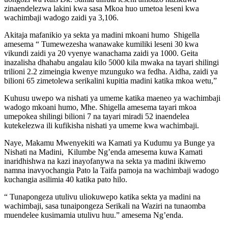
zinaendelezwa lakini kwa sasa Mkoa huo umetoa leseni kwa
wachimbaji wadogo zaidi ya 3,106.
Akitaja mafanikio ya sekta ya madini mkoani humo Shigella
amesema “ Tumewezesha wanawake kumiliki leseni 30 kwa
vikundi zaidi ya 20 vyenye wanachama zaidi ya 1000. Geita
inazalisha dhahabu angalau kilo 5000 kila mwaka na tayari shilingi
trilioni 2.2 zimeingia kwenye mzunguko wa fedha. Aidha, zaidi ya
bilioni 65 zimetolewa serikalini kupitia madini katika mkoa wetu,”
Kuhusu uwepo wa nishati ya umeme katika maeneo ya wachimbaji
wadogo mkoani humo, Mhe. Shigella amesema tayari mkoa
umepokea shilingi bilioni 7 na tayari miradi 52 inaendelea
kutekelezwa ili kufikisha nishati ya umeme kwa wachimbaji.
Naye, Makamu Mwenyekiti wa Kamati ya Kudumu ya Bunge ya
Nishati na Madini, Kilumbe Ng’enda amesema kuwa Kamati
inaridhishwa na kazi inayofanywa na sekta ya madini ikiwemo
namna inavyochangia Pato la Taifa pamoja na wachimbaji wadogo
kuchangia asilimia 40 katika pato hilo.
“ Tunapongeza utulivu uliokuwepo katika sekta ya madini na
wachimbaji, sasa tunaipongeza Serikali na Waziri na tunaomba
muendelee kusimamia utulivu huu.” amesema Ng’enda.