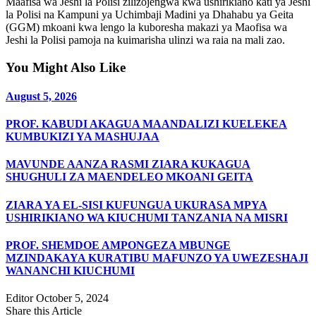
Maafisa wa Jeshi la Polisi zilizojengwa kwa ushirikiano kati ya Jeshi
la Polisi na Kampuni ya Uchimbaji Madini ya Dhahabu ya Geita
(GGM) mkoani kwa lengo la kuboresha makazi ya Maofisa wa
Jeshi la Polisi pamoja na kuimarisha ulinzi wa raia na mali zao.
You Might Also Like
August 5, 2026
PROF. KABUDI AKAGUA MAANDALIZI KUELEKEA
KUMBUKIZI YA MASHUJAA
MAVUNDE AANZA RASMI ZIARA KUKAGUA
SHUGHULI ZA MAENDELEO MKOANI GEITA
ZIARA YA EL-SISI KUFUNGUA UKURASA MPYA
USHIRIKIANO WA KIUCHUMI TANZANIA NA MISRI
PROF. SHEMDOE AMPONGEZA MBUNGE
MZINDAKAYA KURATIBU MAFUNZO YA UWEZESHAJI
WANANCHI KIUCHUMI
Editor
October 5, 2024
Share this Article