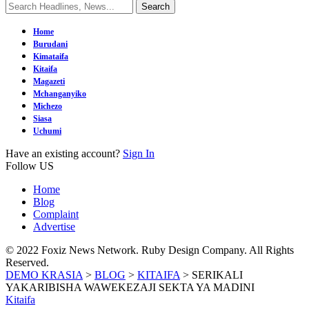
Home
Burudani
Kimataifa
Kitaifa
Magazeti
Mchanganyiko
Michezo
Siasa
Uchumi
Have an existing account?
Sign In
Follow US
Home
Blog
Complaint
Advertise
© 2022 Foxiz News Network. Ruby Design Company. All Rights
Reserved.
DEMO KRASIA
>
BLOG
>
KITAIFA
>
SERIKALI
YAKARIBISHA WAWEKEZAJI SEKTA YA MADINI
Kitaifa