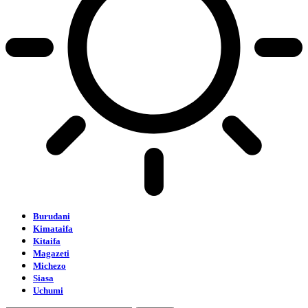
Burudani
Kimataifa
Kitaifa
Magazeti
Michezo
Siasa
Uchumi