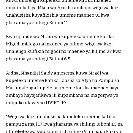
kuwa unalenga kupeleka umeme katika maeneo
mbalimbali ya Mkoa wa Arusha ambapo wigo wa kazi
unahusisha kuyafikishia umeme maeneo 81 kwa
gharama ya shilingi Bilioni 11.
Kwa upande wa Mradi wa kupeleka umeme katika
Migodi midogo na maeneo ya kilimo, wigo wa kazi
unalenga kuifikia migodi na maeneo ya kilimo 27 kwa
gharama ya shilingi Bilioni 6.5.
Aidha, Mhandisi Saidy amesema kuwa Mradi wa
kupeleka umeme katika Taasisi za Afya na Pampu za
Maji unalenga kupeleka umeme katika maeneo hayo
ambayo hayajafikiwa ili kupambana na magonjwa ya
mlipuko ukiwemo UVIKO-19.
“Wigo wa kazi unahusisha kupeleka umeme katika
pampu za maji 17 kwa gharama ya shilingi Bilioni 1.5 na
utatekelezwa kwa kipindi cha miezi 9 ambapo kazi ya