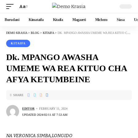
Aa
Burudani
Kimataifa
Kitaifa
Magazeti
Michezo
Siasa
Uc
DEMO KRASIA
>
BLOG
>
KITAIFA
>
DK. MPANGO AWASHA UMEME WA REA KITUO CHA AFYA KETUMBEINE
KITAIFA
Dk. MPANGO AWASHA
UMEME WA REA KITUO CHA
AFYA KETUMBEINE
SHARE
EDITOR
FEBRUARY 11, 2024
UPDATED 2024/02/11 AT 7:53 AM
NA VERONICA SIMBA,LONGIDO