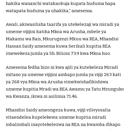
hakika wananchi watakaokuja kupata huduma hapa
watapata huduma ya uhakika,” amesema.
Awali, akiwasilisha taarifa ya utekelezaji wa miradi ya
umeme vijijini katika Mkoa wa Arusha, mbele ya
Makamu wa Rais, Mkurugenzi Mkuu wa REA, Mhandisi
Hassan Saidy amesema kuwa Serikali kupitia REA
imewekeza jumla ya Sh. Bilioni 73.9 kwa Mkoa huo.
Amesema fedha hizo ni kwa ajili ya kutekeleza Miradi
mitano ya umeme vijijini ambapo jumla ya vijiji 263 kati
ya 268 vya Mkoa wa Arusha vimekwishafikishiwa
umeme kupitia Mradi wa REA Awamu ya Tatu Mzunguko
wa Kwanza, ikiwa ni asilimia 71.46.
Mhandisi Saidy ameongeza kuwa, vijiji vilivyosalia
vitaendelea kupelekewa umeme kupitia miradi
mbalimbali inayotekelezwa na REA na kwamba ifikapo