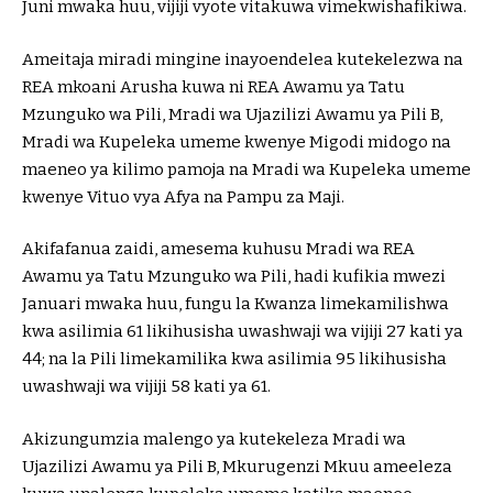
Juni mwaka huu, vijiji vyote vitakuwa vimekwishafikiwa.
Ameitaja miradi mingine inayoendelea kutekelezwa na
REA mkoani Arusha kuwa ni REA Awamu ya Tatu
Mzunguko wa Pili, Mradi wa Ujazilizi Awamu ya Pili B,
Mradi wa Kupeleka umeme kwenye Migodi midogo na
maeneo ya kilimo pamoja na Mradi wa Kupeleka umeme
kwenye Vituo vya Afya na Pampu za Maji.
Akifafanua zaidi, amesema kuhusu Mradi wa REA
Awamu ya Tatu Mzunguko wa Pili, hadi kufikia mwezi
Januari mwaka huu, fungu la Kwanza limekamilishwa
kwa asilimia 61 likihusisha uwashwaji wa vijiji 27 kati ya
44; na la Pili limekamilika kwa asilimia 95 likihusisha
uwashwaji wa vijiji 58 kati ya 61.
Akizungumzia malengo ya kutekeleza Mradi wa
Ujazilizi Awamu ya Pili B, Mkurugenzi Mkuu ameeleza