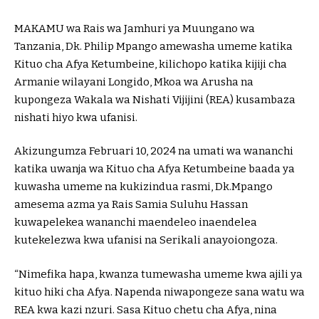
MAKAMU wa Rais wa Jamhuri ya Muungano wa
Tanzania, Dk. Philip Mpango amewasha umeme katika
Kituo cha Afya Ketumbeine, kilichopo katika kijiji cha
Armanie wilayani Longido, Mkoa wa Arusha na
kupongeza Wakala wa Nishati Vijijini (REA) kusambaza
nishati hiyo kwa ufanisi.
Akizungumza Februari 10, 2024 na umati wa wananchi
katika uwanja wa Kituo cha Afya Ketumbeine baada ya
kuwasha umeme na kukizindua rasmi, Dk.Mpango
amesema azma ya Rais Samia Suluhu Hassan
kuwapelekea wananchi maendeleo inaendelea
kutekelezwa kwa ufanisi na Serikali anayoiongoza.
“Nimefika hapa, kwanza tumewasha umeme kwa ajili ya
kituo hiki cha Afya. Napenda niwapongeze sana watu wa
REA kwa kazi nzuri. Sasa Kituo chetu cha Afya, nina