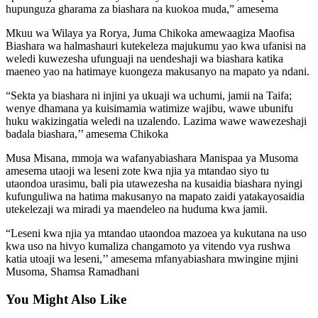
hupunguza gharama za biashara na kuokoa muda,” amesema
Mkuu wa Wilaya ya Rorya, Juma Chikoka amewaagiza Maofisa
Biashara wa halmashauri kutekeleza majukumu yao kwa ufanisi na
weledi kuwezesha ufunguaji na uendeshaji wa biashara katika
maeneo yao na hatimaye kuongeza makusanyo na mapato ya ndani.
“Sekta ya biashara ni injini ya ukuaji wa uchumi, jamii na Taifa;
wenye dhamana ya kuisimamia watimize wajibu, wawe ubunifu
huku wakizingatia weledi na uzalendo. Lazima wawe wawezeshaji
badala biashara,’’ amesema Chikoka
Musa Misana, mmoja wa wafanyabiashara Manispaa ya Musoma
amesema utaoji wa leseni zote kwa njia ya mtandao siyo tu
utaondoa urasimu, bali pia utawezesha na kusaidia biashara nyingi
kufunguliwa na hatima makusanyo na mapato zaidi yatakayosaidia
utekelezaji wa miradi ya maendeleo na huduma kwa jamii.
“Leseni kwa njia ya mtandao utaondoa mazoea ya kukutana na uso
kwa uso na hivyo kumaliza changamoto ya vitendo vya rushwa
katia utoaji wa leseni,’’ amesema mfanyabiashara mwingine mjini
Musoma, Shamsa Ramadhani
You Might Also Like