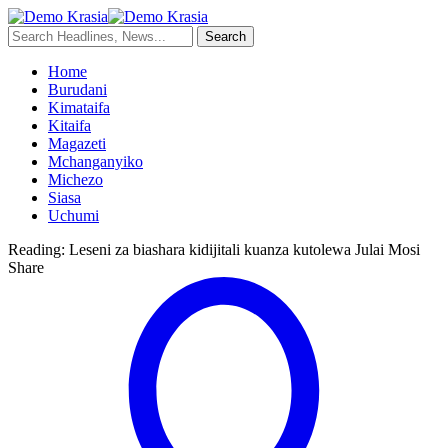
Home
Burudani
Kimataifa
Kitaifa
Magazeti
Mchanganyiko
Michezo
Siasa
Uchumi
Reading:
Leseni za biashara kidijitali kuanza kutolewa Julai Mosi
Share