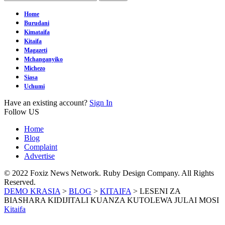
Home
Burudani
Kimataifa
Kitaifa
Magazeti
Mchanganyiko
Michezo
Siasa
Uchumi
Have an existing account?
Sign In
Follow US
Home
Blog
Complaint
Advertise
© 2022 Foxiz News Network. Ruby Design Company. All Rights
Reserved.
DEMO KRASIA
>
BLOG
>
KITAIFA
>
LESENI ZA
BIASHARA KIDIJITALI KUANZA KUTOLEWA JULAI MOSI
Kitaifa