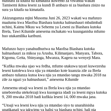
biashara za kitaifa na kimataifa ikiwemo za viwanda wakati
Tamisemi ikitoa leseni za kundi B ambazo ni za biashara zisizo na
sura ya kitaifa na kimataifa.
Akizungumza mjini Musoma Juni 26, 2023 wakati wa mafunzo
maalumu kwa Maofisa Biashara kutoka halmashauri mbalimbali
nchini, Kaimu Mkuu wa Sehemu ya Leseni za Biashara kutoka
Brela, Tawi Kilumile amesema mchakato wa kuunganisha mfumo
huo utakamilika karibuni.
Mafunzo hayo yanahudhuriwa na Maofisa Biashara kutoka
halmashauri za mikoa ya Arusha, Kilimanjaro, Manyara, Tabora,
Kigoma, Geita, Shinyanga, Mwanza, Kagera na wenyeji Mara.
“Kufika mwaka ujao wa fedha, mfumo utakuwa tayari kuwezesha
leseni kutolewa kwa njia ya mtandao kote kuanzia zile za Brela
ambazo tulianza kutoa kwa njia ya mtandao tangu mwaka 2018 na
zile za ngazi ya halmashauri,” amesema Kilumile
Amesema utoaji wa leseni za Brela kwa njia ya mtandao
umeboresha utekelezaji kwa kuongeza idadi ya leseni mpya kutoka
9, 200 mwaka 2018 hadi kufikia leseni 14, 000 mwaka jana.
“Utoaji wa leseni kwa njia ya mtandao siyo tu unarahisisha
upatikanaji wa takwimu ya halisi ya biashara nchini, bali pia