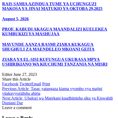
RAIS SAMIA AZINDUA TUME YA UCHUNGUZI
MAKOSA YA JINAI MATUKIO YA OKTOBA 29,2025
August 5, 2026
PROF. KABUDI AKAGUA MAANDALIZI KUELEKEA
KUMBUKIZI YA MASHUJAA
MAVUNDE AANZA RASMI ZIARA KUKAGUA
SHUGHULI ZA MAENDELEO MKOANI GEITA
ZIARA YA EL-SISI KUFUNGUA UKURASA MPYA
USHIRIKIANO WA KIUCHUMI TANZANIA NA MISRI
Editor
June 27, 2023
Share this Article
Facebook
Twitter
Email
Print
Previous Article
Tasac yatangaza kiama vyombo vya majini
vitakavyozidisha abiria
Next Article
Ubalozi wa Marekani kuadhimisha siku ya Kiswahili
Duniani Dar
Leave a comment
Leave a Reply