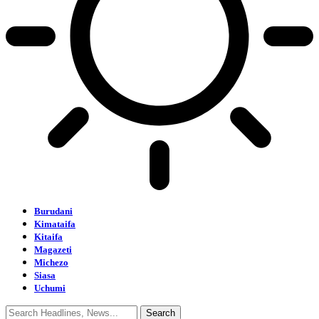
Burudani
Kimataifa
Kitaifa
Magazeti
Michezo
Siasa
Uchumi