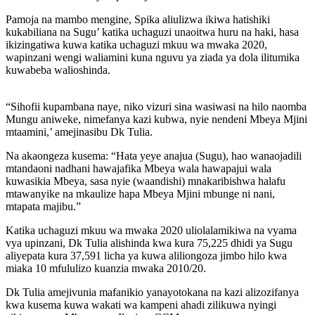
Pamoja na mambo mengine, Spika aliulizwa ikiwa hatishiki
kukabiliana na Sugu’ katika uchaguzi unaoitwa huru na haki, hasa
ikizingatiwa kuwa katika uchaguzi mkuu wa mwaka 2020,
wapinzani wengi waliamini kuna nguvu ya ziada ya dola ilitumika
kuwabeba walioshinda.
“Sihofii kupambana naye, niko vizuri sina wasiwasi na hilo naomba
Mungu aniweke, nimefanya kazi kubwa, nyie nendeni Mbeya Mjini
mtaamini,’ amejinasibu Dk Tulia.
Na akaongeza kusema: “Hata yeye anajua (Sugu), hao wanaojadili
mtandaoni nadhani hawajafika Mbeya wala hawapajui wala
kuwasikia Mbeya, sasa nyie (waandishi) mnakaribishwa halafu
mtawanyike na mkaulize hapa Mbeya Mjini mbunge ni nani,
mtapata majibu.”
Katika uchaguzi mkuu wa mwaka 2020 uliolalamikiwa na vyama
vya upinzani, Dk Tulia alishinda kwa kura 75,225 dhidi ya Sugu
aliyepata kura 37,591 licha ya kuwa aliliongoza jimbo hilo kwa
miaka 10 mfululizo kuanzia mwaka 2010/20.
Dk Tulia amejivunia mafanikio yanayotokana na kazi alizozifanya
kwa kusema kuwa wakati wa kampeni ahadi zilikuwa nyingi