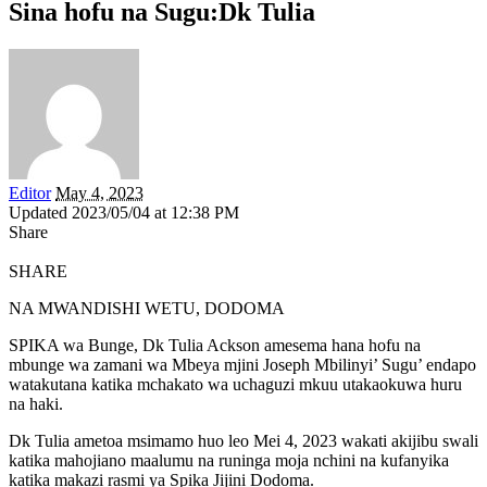
Sina hofu na Sugu:Dk Tulia
Editor
May 4, 2023
Updated 2023/05/04 at 12:38 PM
Share
SHARE
NA MWANDISHI WETU, DODOMA
SPIKA wa Bunge, Dk Tulia Ackson amesema hana hofu na
mbunge wa zamani wa Mbeya mjini Joseph Mbilinyi’ Sugu’ endapo
watakutana katika mchakato wa uchaguzi mkuu utakaokuwa huru
na haki.
Dk Tulia ametoa msimamo huo leo Mei 4, 2023 wakati akijibu swali
katika mahojiano maalumu na runinga moja nchini na kufanyika
katika makazi rasmi ya Spika Jijini Dodoma.