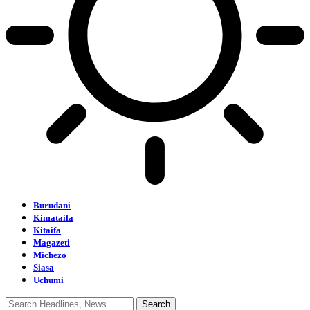
Burudani
Kimataifa
Kitaifa
Magazeti
Michezo
Siasa
Uchumi