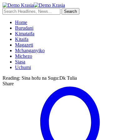
Home
Burudani
Kimataifa
Kitaifa
Magazeti
Mchanganyiko
Michezo
Siasa
Uchumi
Reading:
Sina hofu na Sugu:Dk Tulia
Share