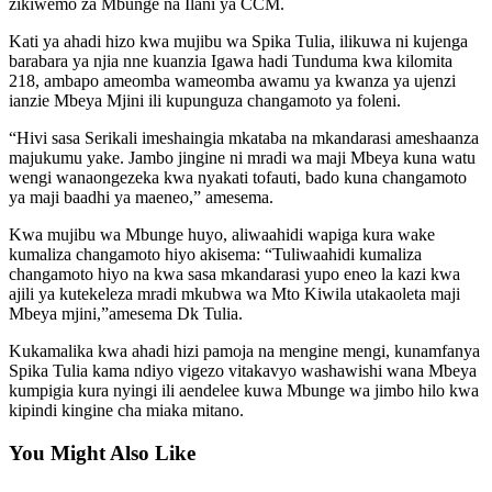
zikiwemo za Mbunge na Ilani ya CCM.
Kati ya ahadi hizo kwa mujibu wa Spika Tulia, ilikuwa ni kujenga
barabara ya njia nne kuanzia Igawa hadi Tunduma kwa kilomita
218, ambapo ameomba wameomba awamu ya kwanza ya ujenzi
ianzie Mbeya Mjini ili kupunguza changamoto ya foleni.
“Hivi sasa Serikali imeshaingia mkataba na mkandarasi ameshaanza
majukumu yake. Jambo jingine ni mradi wa maji Mbeya kuna watu
wengi wanaongezeka kwa nyakati tofauti, bado kuna changamoto
ya maji baadhi ya maeneo,” amesema.
Kwa mujibu wa Mbunge huyo, aliwaahidi wapiga kura wake
kumaliza changamoto hiyo akisema: “Tuliwaahidi kumaliza
changamoto hiyo na kwa sasa mkandarasi yupo eneo la kazi kwa
ajili ya kutekeleza mradi mkubwa wa Mto Kiwila utakaoleta maji
Mbeya mjini,”amesema Dk Tulia.
Kukamalika kwa ahadi hizi pamoja na mengine mengi, kunamfanya
Spika Tulia kama ndiyo vigezo vitakavyo washawishi wana Mbeya
kumpigia kura nyingi ili aendelee kuwa Mbunge wa jimbo hilo kwa
kipindi kingine cha miaka mitano.
You Might Also Like