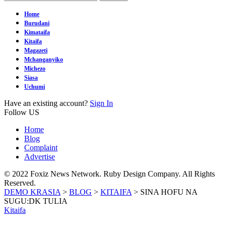
Home
Burudani
Kimataifa
Kitaifa
Magazeti
Mchanganyiko
Michezo
Siasa
Uchumi
Have an existing account?
Sign In
Follow US
Home
Blog
Complaint
Advertise
© 2022 Foxiz News Network. Ruby Design Company. All Rights
Reserved.
DEMO KRASIA
>
BLOG
>
KITAIFA
>
SINA HOFU NA
SUGU:DK TULIA
Kitaifa