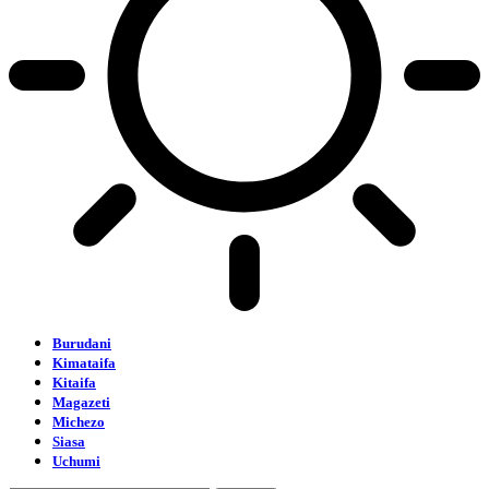
Burudani
Kimataifa
Kitaifa
Magazeti
Michezo
Siasa
Uchumi