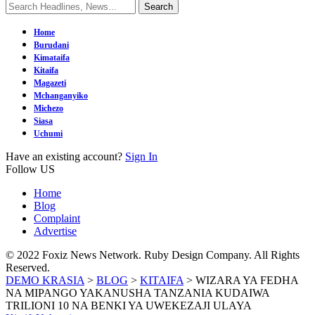
Home
Burudani
Kimataifa
Kitaifa
Magazeti
Mchanganyiko
Michezo
Siasa
Uchumi
Have an existing account?
Sign In
Follow US
Home
Blog
Complaint
Advertise
© 2022 Foxiz News Network. Ruby Design Company. All Rights
Reserved.
DEMO KRASIA
>
BLOG
>
KITAIFA
>
WIZARA YA FEDHA
NA MIPANGO YAKANUSHA TANZANIA KUDAIWA
TRILIONI 10 NA BENKI YA UWEKEZAJI ULAYA