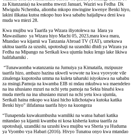
za Kitanzania) na kwamba mwezi Januari, Waziri wa Fedha Dk
Mwigulu Nchemba, aliomba mkopo mwingine kwenye Benki hiyo,
lakini ilikataa kutoa mkopo huo kwa sababu haijalipwa deni kwa
muda wa miezi 28.
Kwa mujibu wa Taarifa ya Wizara iliyotolewa na Idara ya
Mawasiliano ya Wizara hiyo Machi 05, 2023,mara kwa mara,
Mtandao wa kijamii wa Tanzania Abroad TV (TAT), umekuwa
ukitoa taarifa za uzushi, upotoshaji na uzandiki dhidi ya Wizara ya
Fedha na Mipango na Serikali kwa ujumla huku lengo lake likiwa
halifahamiki .
“Tunawaomba watanzania na Jumuiya ya Kimataifa, mzipuuze
taarifa hizo, ambazo hazina ukweli wowote na kwa vyovyote vile
zinalenga kupotosha umma na kuleta taharuki isiyokuwa na sababu
za msingi.Pamoja na kwamba EIB ni mdau mkubwa wa maendeleo
na ina uhusiano mzuri na nchi yetu pamoja na Sekta binafsi kwa
muda mrefu na ina uhusiano mzuri na nchi yetu kwa ujumla,
Serikali haina mkopo wa kiasi hicho kilichotajwa kutoka katika
Benki hiyo” ilifafanua taarifa hiyo na kuongeza
“Tunapenda kuwakumbusha wamiliki na watoa habari katika
mitandao ya kijamii kwamba ni kosa kisheria kutoa taarifa za
upotoshaji, uzandiki na uzushi kwa mujibu wa Sheria ya Huduma
ya Vyombo vya Habari (2016). Hivyo Tunatoa onyo kwa mtandao