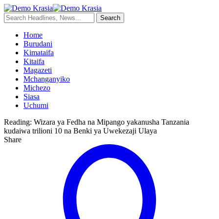
Home
Burudani
Kimataifa
Kitaifa
Magazeti
Mchanganyiko
Michezo
Siasa
Uchumi
Reading:
Wizara ya Fedha na Mipango yakanusha Tanzania
kudaiwa trilioni 10 na Benki ya Uwekezaji Ulaya
Share