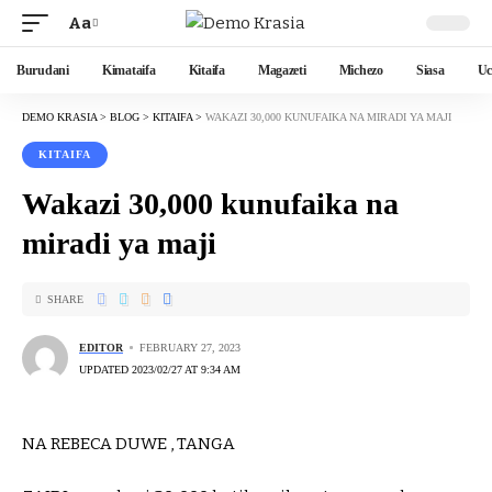
Aa
Burudani
Kimataifa
Kitaifa
Magazeti
Michezo
Siasa
Uc
DEMO KRASIA
>
BLOG
>
KITAIFA
>
WAKAZI 30,000 KUNUFAIKA NA MIRADI YA MAJI
KITAIFA
Wakazi 30,000 kunufaika na
miradi ya maji
SHARE
EDITOR
FEBRUARY 27, 2023
UPDATED 2023/02/27 AT 9:34 AM
NA REBECA DUWE , TANGA