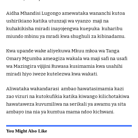
Aidha Mhandisi Lugongo amewataka wananchi kutoa
ushirikiano katika utunzaji wa vyanzo maji na
kuhakikisha miradi inayojengwa kuepuka kuharibu
miundo mbinu ya mradi kwa shughuli za kibinadamu.
Kwa upande wake aliyekuwa Mkuu mkoa wa Tanga
Omary Mgumba ameagiza wakala wa maji safi na usafi
wa Mazingira vijijini Ruwasa kusimamia kwa usahihi
miradi hiyo iweze kutelezwa kwa wakati.
Aliwataka wakandarasi ambao hawatasimamia kazi
zao vizuri na kutokufikia katika kiwango kilichotakiwa
hawataweza kuvumiliwa na serikali ya awamu ya sita
ambayo ina nia ya kumtua mama ndoo kichwani.
You Might Also Like