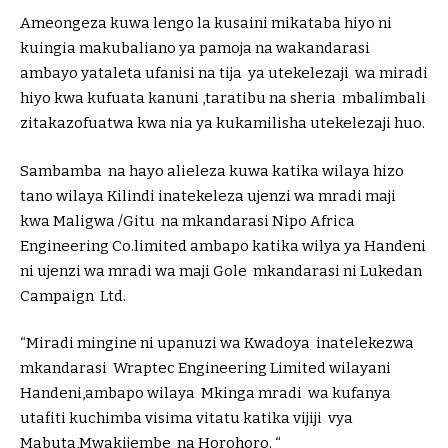
Ameongeza kuwa lengo la kusaini mikataba hiyo ni
kuingia makubaliano ya pamoja na wakandarasi
ambayo yataleta ufanisi na tija ya utekelezaji wa miradi
hiyo kwa kufuata kanuni ,taratibu na sheria mbalimbali
zitakazofuatwa kwa nia ya kukamilisha utekelezaji huo.
Sambamba na hayo alieleza kuwa katika wilaya hizo
tano wilaya Kilindi inatekeleza ujenzi wa mradi maji
kwa Maligwa /Gitu na mkandarasi Nipo Africa
Engineering Co.limited ambapo katika wilya ya Handeni
ni ujenzi wa mradi wa maji Gole mkandarasi ni Lukedan
Campaign Ltd.
“Miradi mingine ni upanuzi wa Kwadoya inatelekezwa
mkandarasi Wraptec Engineering Limited wilayani
Handeni,ambapo wilaya Mkinga mradi wa kufanya
utafiti kuchimba visima vitatu katika vijiji vya
Mabuta,Mwakijembe na Horohoro. “