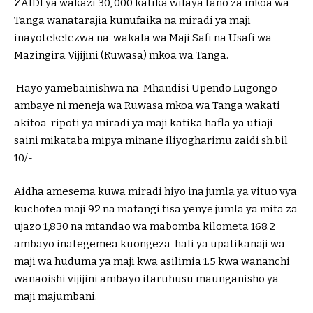
ZAIDI ya wakazi 30, 000 katika wilaya tano za mkoa wa
Tanga wanatarajia kunufaika na miradi ya maji
inayotekelezwa na wakala wa Maji Safi na Usafi wa
Mazingira Vijijini (Ruwasa) mkoa wa Tanga.
Hayo yamebainishwa na Mhandisi Upendo Lugongo
ambaye ni meneja wa Ruwasa mkoa wa Tanga wakati
akitoa ripoti ya miradi ya maji katika hafla ya utiaji
saini mikataba mipya minane iliyogharimu zaidi sh.bil
10/-
Aidha amesema kuwa miradi hiyo ina jumla ya vituo vya
kuchotea maji 92 na matangi tisa yenye jumla ya mita za
ujazo 1,830 na mtandao wa mabomba kilometa 168.2
ambayo inategemea kuongeza hali ya upatikanaji wa
maji wa huduma ya maji kwa asilimia 1.5 kwa wananchi
wanaoishi vijijini ambayo itaruhusu maunganisho ya
maji majumbani.