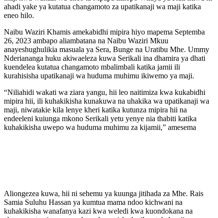
ahadi yake ya kutatua changamoto za upatikanaji wa maji katika
eneo hilo.
Naibu Waziri Khamis amekabidhi mipira hiyo mapema Septemba
26, 2023 ambapo aliambatana na Naibu Waziri Mkuu
anayeshughulikia masuala ya Sera, Bunge na Uratibu Mhe. Ummy
Nderiananga huku akiwaeleza kuwa Serikali ina dhamira ya dhati
kuendelea kutatua changamoto mbalimbali katika jamii ili
kurahisisha upatikanaji wa huduma muhimu ikiwemo ya maji.
“Niliahidi wakati wa ziara yangu, hii leo naitimiza kwa kukabidhi
mipira hii, ili kuhakikisha kunakuwa na uhakika wa upatikanaji wa
maji, niwatakie kila lenye kheri katika kutunza mipira hii na
endeeleni kuiunga mkono Serikali yetu yenye nia thabiti katika
kuhakikisha uwepo wa huduma muhimu za kijamii,” amesema
Aliongezea kuwa, hii ni sehemu ya kuunga jitihada za Mhe. Rais
Samia Suluhu Hassan ya kumtua mama ndoo kichwani na
kuhakikisha wanafanya kazi kwa weledi kwa kuondokana na