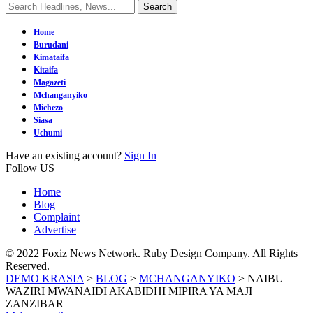
Home
Burudani
Kimataifa
Kitaifa
Magazeti
Mchanganyiko
Michezo
Siasa
Uchumi
Have an existing account?
Sign In
Follow US
Home
Blog
Complaint
Advertise
© 2022 Foxiz News Network. Ruby Design Company. All Rights
Reserved.
DEMO KRASIA
>
BLOG
>
MCHANGANYIKO
>
NAIBU
WAZIRI MWANAIDI AKABIDHI MIPIRA YA MAJI
ZANZIBAR