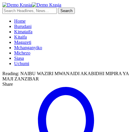
Home
Burudani
Kimataifa
Kitaifa
Magazeti
Mchanganyiko
Michezo
Siasa
Uchumi
Reading:
NAIBU WAZIRI MWANAIDI AKABIDHI MIPIRA YA
MAJI ZANZIBAR
Share