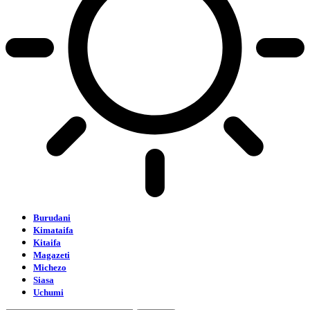
Burudani
Kimataifa
Kitaifa
Magazeti
Michezo
Siasa
Uchumi