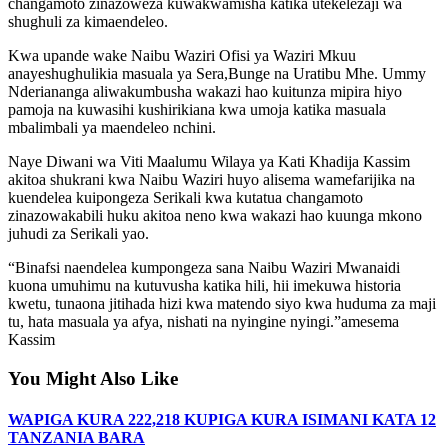
changamoto zinazoweza kuwakwamisha katika utekelezaji wa
shughuli za kimaendeleo.
Kwa upande wake Naibu Waziri Ofisi ya Waziri Mkuu
anayeshughulikia masuala ya Sera,Bunge na Uratibu Mhe. Ummy
Nderiananga aliwakumbusha wakazi hao kuitunza mipira hiyo
pamoja na kuwasihi kushirikiana kwa umoja katika masuala
mbalimbali ya maendeleo nchini.
Naye Diwani wa Viti Maalumu Wilaya ya Kati Khadija Kassim
akitoa shukrani kwa Naibu Waziri huyo alisema wamefarijika na
kuendelea kuipongeza Serikali kwa kutatua changamoto
zinazowakabili huku akitoa neno kwa wakazi hao kuunga mkono
juhudi za Serikali yao.
“Binafsi naendelea kumpongeza sana Naibu Waziri Mwanaidi
kuona umuhimu na kutuvusha katika hili, hii imekuwa historia
kwetu, tunaona jitihada hizi kwa matendo siyo kwa huduma za maji
tu, hata masuala ya afya, nishati na nyingine nyingi.”amesema
Kassim
You Might Also Like
WAPIGA KURA 222,218 KUPIGA KURA ISIMANI KATA 12
TANZANIA BARA