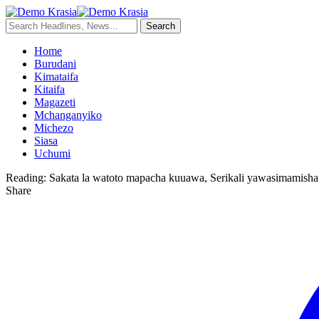
Home
Burudani
Kimataifa
Kitaifa
Magazeti
Mchanganyiko
Michezo
Siasa
Uchumi
Reading:
Sakata la watoto mapacha kuuawa, Serikali yawasimamisha
Share