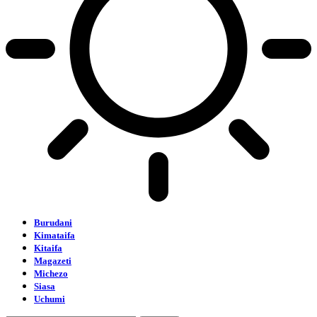
Burudani
Kimataifa
Kitaifa
Magazeti
Michezo
Siasa
Uchumi