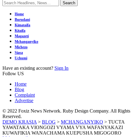
Home
Burudani
Kimataifa
Kitaifa
Magazeti
Mchanganyiko
Michezo
Siasa
Uchumi
Have an existing account?
Sign In
Follow US
Home
Blog
Complaint
Advertise
© 2022 Foxiz News Network. Ruby Design Company. All Rights
Reserved.
DEMO KRASIA
>
BLOG
>
MCHANGANYIKO
>
TUCTA
YAWATAKA VIONGOZI VYAMA VYA WAFANYAKAZI
KUWAFIKIA WANACHAMA KUEPUSHA MIGOGORO