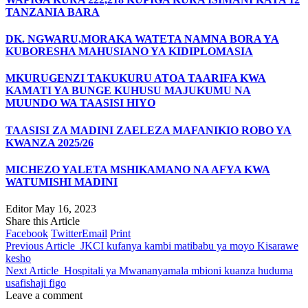
TANZANIA BARA
DK. NGWARU,MORAKA WATETA NAMNA BORA YA
KUBORESHA MAHUSIANO YA KIDIPLOMASIA
MKURUGENZI TAKUKURU ATOA TAARIFA KWA
KAMATI YA BUNGE KUHUSU MAJUKUMU NA
MUUNDO WA TAASISI HIYO
TAASISI ZA MADINI ZAELEZA MAFANIKIO ROBO YA
KWANZA 2025/26
MICHEZO YALETA MSHIKAMANO NA AFYA KWA
WATUMISHI MADINI
Editor
May 16, 2023
Share this Article
Facebook
Twitter
Email
Print
Previous Article
JKCI kufanya kambi matibabu ya moyo Kisarawe
kesho
Next Article
Hospitali ya Mwananyamala mbioni kuanza huduma
usafishaji figo
Leave a comment