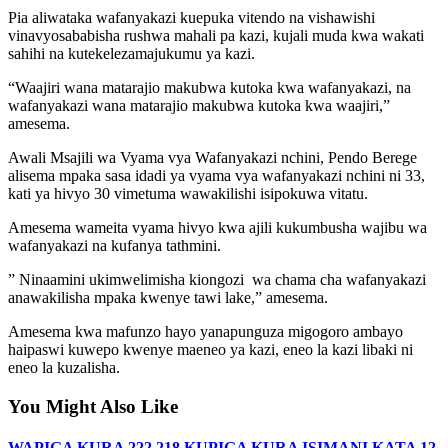
Pia aliwataka wafanyakazi kuepuka vitendo na vishawishi
vinavyosababisha rushwa mahali pa kazi, kujali muda kwa wakati
sahihi na kutekelezamajukumu ya kazi.
“Waajiri wana matarajio makubwa kutoka kwa wafanyakazi, na
wafanyakazi wana matarajio makubwa kutoka kwa waajiri,”
amesema.
Awali Msajili wa Vyama vya Wafanyakazi nchini, Pendo Berege
alisema mpaka sasa idadi ya vyama vya wafanyakazi nchini ni 33,
kati ya hivyo 30 vimetuma wawakilishi isipokuwa vitatu.
Amesema wameita vyama hivyo kwa ajili kukumbusha wajibu wa
wafanyakazi na kufanya tathmini.
” Ninaamini ukimwelimisha kiongozi wa chama cha wafanyakazi
anawakilisha mpaka kwenye tawi lake,” amesema.
Amesema kwa mafunzo hayo yanapunguza migogoro ambayo
haipaswi kuwepo kwenye maeneo ya kazi, eneo la kazi libaki ni
eneo la kuzalisha.
You Might Also Like
WAPIGA KURA 222,218 KUPIGA KURA ISIMANI KATA 12