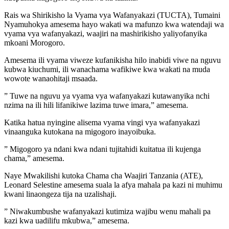
Rais wa Shirikisho la Vyama vya Wafanyakazi (TUCTA), Tumaini
Nyamuhokya amesema hayo wakati wa mafunzo kwa watendaji wa
vyama vya wafanyakazi, waajiri na mashirikisho yaliyofanyika
mkoani Morogoro.
Amesema ili vyama viweze kufanikisha hilo inabidi viwe na nguvu
kubwa kiuchumi, ili wanachama wafikiwe kwa wakati na muda
wowote wanaohitaji msaada.
” Tuwe na nguvu ya vyama vya wafanyakazi kutawanyika nchi
nzima na ili hili lifanikiwe lazima tuwe imara,” amesema.
Katika hatua nyingine alisema vyama vingi vya wafanyakazi
vinaanguka kutokana na migogoro inayoibuka.
” Migogoro ya ndani kwa ndani tujitahidi kuitatua ili kujenga
chama,” amesema.
Naye Mwakilishi kutoka Chama cha Waajiri Tanzania (ATE),
Leonard Selestine amesema suala la afya mahala pa kazi ni muhimu
kwani linaongeza tija na uzalishaji.
” Niwakumbushe wafanyakazi kutimiza wajibu wenu mahali pa
kazi kwa uadilifu mkubwa,” amesema.