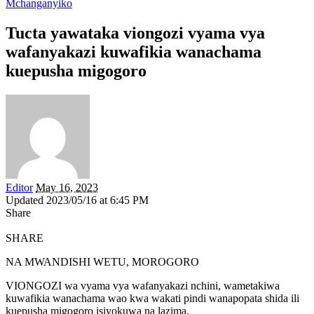
Mchanganyiko
Tucta yawataka viongozi vyama vya
wafanyakazi kuwafikia wanachama
kuepusha migogoro
Editor
May 16, 2023
Updated 2023/05/16 at 6:45 PM
Share
SHARE
NA MWANDISHI WETU, MOROGORO
VIONGOZI wa vyama vya wafanyakazi nchini, wametakiwa
kuwafikia wanachama wao kwa wakati pindi wanapopata shida ili
kuepusha migogoro isiyokuwa na lazima.