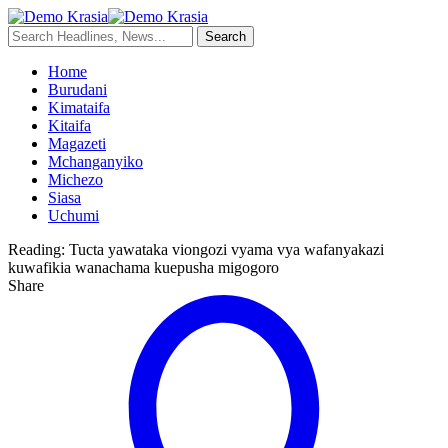
Home
Burudani
Kimataifa
Kitaifa
Magazeti
Mchanganyiko
Michezo
Siasa
Uchumi
Reading:
Tucta yawataka viongozi vyama vya wafanyakazi
kuwafikia wanachama kuepusha migogoro
Share