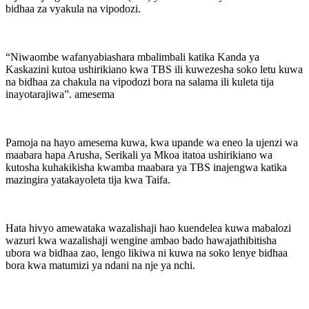
bidhaa za vyakula na vipodozi.
“Niwaombe wafanyabiashara mbalimbali katika Kanda ya
Kaskazini kutoa ushirikiano kwa TBS ili kuwezesha soko letu kuwa
na bidhaa za chakula na vipodozi bora na salama ili kuleta tija
inayotarajiwa”. amesema
Pamoja na hayo amesema kuwa, kwa upande wa eneo la ujenzi wa
maabara hapa Arusha, Serikali ya Mkoa itatoa ushirikiano wa
kutosha kuhakikisha kwamba maabara ya TBS inajengwa katika
mazingira yatakayoleta tija kwa Taifa.
Hata hivyo amewataka wazalishaji hao kuendelea kuwa mabalozi
wazuri kwa wazalishaji wengine ambao bado hawajathibitisha
ubora wa bidhaa zao, lengo likiwa ni kuwa na soko lenye bidhaa
bora kwa matumizi ya ndani na nje ya nchi.