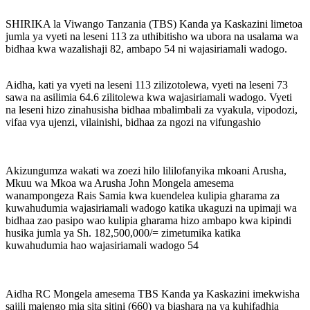
SHIRIKA la Viwango Tanzania (TBS) Kanda ya Kaskazini limetoa
jumla ya vyeti na leseni 113 za uthibitisho wa ubora na usalama wa
bidhaa kwa wazalishaji 82, ambapo 54 ni wajasiriamali wadogo.
Aidha, kati ya vyeti na leseni 113 zilizotolewa, vyeti na leseni 73
sawa na asilimia 64.6 zilitolewa kwa wajasiriamali wadogo. Vyeti
na leseni hizo zinahusisha bidhaa mbalimbali za vyakula, vipodozi,
vifaa vya ujenzi, vilainishi, bidhaa za ngozi na vifungashio
Akizungumza wakati wa zoezi hilo lililofanyika mkoani Arusha,
Mkuu wa Mkoa wa Arusha John Mongela amesema
wanampongeza Rais Samia kwa kuendelea kulipia gharama za
kuwahudumia wajasiriamali wadogo katika ukaguzi na upimaji wa
bidhaa zao pasipo wao kulipia gharama hizo ambapo kwa kipindi
husika jumla ya Sh. 182,500,000/= zimetumika katika
kuwahudumia hao wajasiriamali wadogo 54
Aidha RC Mongela amesema TBS Kanda ya Kaskazini imekwisha
sajili majengo mia sita sitini (660) ya biashara na ya kuhifadhia