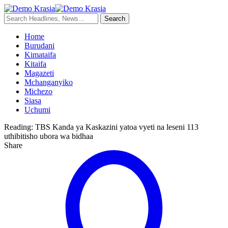
Home
Burudani
Kimataifa
Kitaifa
Magazeti
Mchanganyiko
Michezo
Siasa
Uchumi
Reading:
TBS Kanda ya Kaskazini yatoa vyeti na leseni 113
uthibitisho ubora wa bidhaa
Share