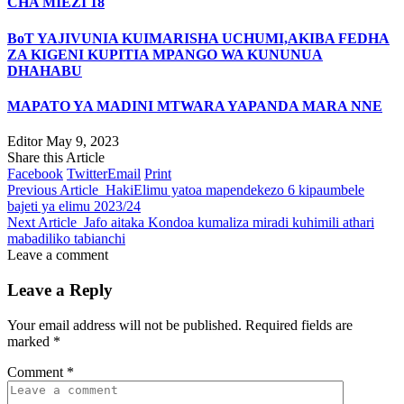
CHA MIEZI 18
BoT YAJIVUNIA KUIMARISHA UCHUMI,AKIBA FEDHA
ZA KIGENI KUPITIA MPANGO WA KUNUNUA
DHAHABU
MAPATO YA MADINI MTWARA YAPANDA MARA NNE
Editor
May 9, 2023
Share this Article
Facebook
Twitter
Email
Print
Previous Article
HakiElimu yatoa mapendekezo 6 kipaumbele
bajeti ya elimu 2023/24
Next Article
Jafo aitaka Kondoa kumaliza miradi kuhimili athari
mabadiliko tabianchi
Leave a comment
Leave a Reply
Your email address will not be published.
Required fields are
marked
*
Comment
*