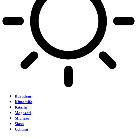
Burudani
Kimataifa
Kitaifa
Magazeti
Michezo
Siasa
Uchumi