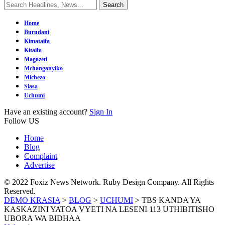
Home
Burudani
Kimataifa
Kitaifa
Magazeti
Mchanganyiko
Michezo
Siasa
Uchumi
Have an existing account?
Sign In
Follow US
Home
Blog
Complaint
Advertise
© 2022 Foxiz News Network. Ruby Design Company. All Rights
Reserved.
DEMO KRASIA
>
BLOG
>
UCHUMI
>
TBS KANDA YA
KASKAZINI YATOA VYETI NA LESENI 113 UTHIBITISHO
UBORA WA BIDHAA