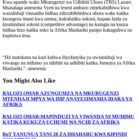
Kwa upande wake Mkurugenzi wa Udhibiti Ubora (TBS) Lazaro
Msasalaga amesema Vyeti na leseni ambazo zimekabidhiwa kwa
wazalishaji vitasaidia bidhaa zilizothibitishwa ubora wake katika
kuongeza imani kwa umma, kukubalika sokoni, kupata faida ya
kiushindani sokoni (competitive advantage) na kuingia na kuuza
bidhaa hizo katika soko la Afrika Mashariki pasipo kukaguliwa na
kupimwa tena.
“Hii inatokana na kazi kubwa iliyofanyika ya uwianishaji wa
viwango na mifumo ya uthibiti na udhibiti katika Jumuiya ya Afrika
Mashariki.”. amesema
You Might Also Like
BALOZI OMAR AZUNGUMZA NA MKURUGENZI
MTENDAJI MPYA WA IMF ANAYESIMAMIA IDARA YA
AFRIKA
BALOZI OMAR:MAPINDUZI YA VIWANDA NI MUHIMU
KATIKA KUKUZA UCHUMI WA NCHI ZA AFRIKA
BoT YANUNUA TANI 28 ZA DHAHABU KWA KIPINDI