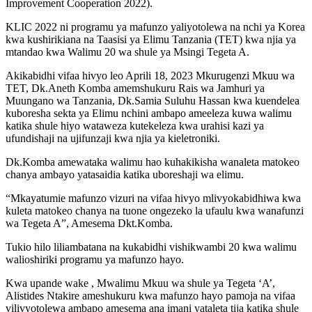
Improvement Cooperation 2022).
KLIC 2022 ni programu ya mafunzo yaliyotolewa na nchi ya Korea
kwa kushirikiana na Taasisi ya Elimu Tanzania (TET) kwa njia ya
mtandao kwa Walimu 20 wa shule ya Msingi Tegeta A.
Akikabidhi vifaa hivyo leo Aprili 18, 2023 Mkurugenzi Mkuu wa
TET, Dk.Aneth Komba amemshukuru Rais wa Jamhuri ya
Muungano wa Tanzania, Dk.Samia Suluhu Hassan kwa kuendelea
kuboresha sekta ya Elimu nchini ambapo ameeleza kuwa walimu
katika shule hiyo wataweza kutekeleza kwa urahisi kazi ya
ufundishaji na ujifunzaji kwa njia ya kieletroniki.
Dk.Komba amewataka walimu hao kuhakikisha wanaleta matokeo
chanya ambayo yatasaidia katika uboreshaji wa elimu.
“Mkayatumie mafunzo vizuri na vifaa hivyo mlivyokabidhiwa kwa
kuleta matokeo chanya na tuone ongezeko la ufaulu kwa wanafunzi
wa Tegeta A”, Amesema Dkt.Komba.
Tukio hilo liliambatana na kukabidhi vishikwambi 20 kwa walimu
walioshiriki programu ya mafunzo hayo.
Kwa upande wake , Mwalimu Mkuu wa shule ya Tegeta ‘A’,
Alistides Ntakire ameshukuru kwa mafunzo hayo pamoja na vifaa
vilivyotolewa ambapo amesema ana imani yataleta tija katika shule