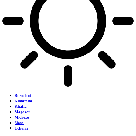
Burudani
Kimataifa
Kitaifa
Magazeti
Michezo
Siasa
Uchumi