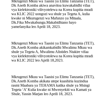
Mkrugenzi Mkuu wa Taasisi ya Elimu Tanzania (TET),
Dk Aneth Komba akiwa anavitoa kuwakabidhi vifaa
vya kielektroniki vilivyotelewa na Korea kupitia mradi
wa KLIC 2022 uongozi wa shule ya Tegeta A, kulia
kwake ni Mkurugenzi wa Mafunzo ya Mitaala,
Dk.Fika Mwakabungu.Makabidhiano hayo
yamefanyika leo Aprili 18, 2023.
Mkrugenzi Mkuu wa Taasisi ya Elimu Tanzania (TET),
Dk.Aneth Komba akikamkabidhi Mwalimu Mkuu wa
shule ya Tegeta A, Mwalimu Alistides Ntakire vifaa
vya kielektroniki vilivyotolewa na Korea kupitia mradi
wa KLIC 2022 leo Aprili 18,2023.
Mkrugenzi Mkuu wa Taasisi ya Elimu Tanzania (TET),
Dk.Aneth Komba akikata utepe kuashiria kuzindua
rasmi Maabara ya TEHAMA katika shule ya Msingi
Tegeta ‘A’ Kulia kwake ni Mwenyekiti wa Kamati ya
Shule, Yassin Marjan leo Aprili 18, 2023.