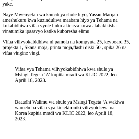
yake.
Naye Mwenyekiti wa kamati ya shule hiyo, Yassin Marijan
ameshukuru kwa kuzinduliwa maabara hiyo ya Tehama na
kukabidhiwa vifaa vyote huku akieleza kuwa atahakikisha
vinatumika ipasavyo katika kuboresha elimu.
Vifaa vilivyokabidhiwa ni pamoja na kompyuta 25, keyboard 35,
projekta 1, Skana moja, printa moja,flashi diski 50 , spika 26 na
vifaa vingine vingi.
Vifaa vya Tehama vilivyokabidhiwa kwa shule ya
Msingi Tegeta ‘A’ kupitia mradi wa KLIC 2022, leo
Aprili 18, 2023.
Baaadhi Walimu wa shule ya Msingi Tegeta ‘A wakiwa
wamebeba vifaa vya kielektroniki vilivyotelewa na
Korea kupitia mradi wa KLIC 2022, leo Aprili 18,
2023.