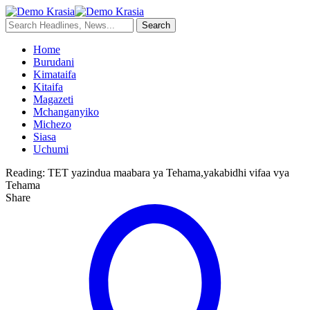
Home
Burudani
Kimataifa
Kitaifa
Magazeti
Mchanganyiko
Michezo
Siasa
Uchumi
Reading:
TET yazindua maabara ya Tehama,yakabidhi vifaa vya
Tehama
Share