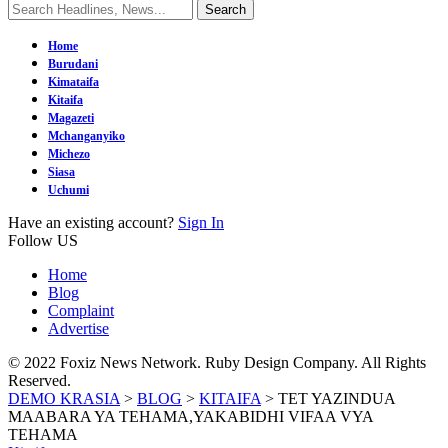
Home
Burudani
Kimataifa
Kitaifa
Magazeti
Mchanganyiko
Michezo
Siasa
Uchumi
Have an existing account?
Sign In
Follow US
Home
Blog
Complaint
Advertise
© 2022 Foxiz News Network. Ruby Design Company. All Rights
Reserved.
DEMO KRASIA
>
BLOG
>
KITAIFA
>
TET YAZINDUA
MAABARA YA TEHAMA,YAKABIDHI VIFAA VYA
TEHAMA