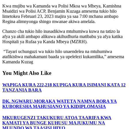
Kwa mujibu wa Kamanda wa Polisi Mkoa wa Mbeya, Kamishna
Msaidizi wa Polisi ACP, Benjamin Kuzaga amesema tukio hilo
limetokea Februari 23, 2023 majira ya saa 7:00 mchana ambapo
Regina alimnyonga shingo mwanae akiwa amelala.
Chanzo cha tukio hilo inasadikiwa mtuhumiwa kuwa na tatizo la
afya ya akili ambapo alikuwa akihudhuria matibabu ya afya katika
Hospitali ya Rufaa ya Kanda Mbeya (MZRH).
“Tayari uchunguzi wa tukio hilo unaendelea na mtuhumiwa
atafikishwa mahakamani baada ya upelelezi kukamilika,” amesema
Kamanda Kuzag
You Might Also Like
WAPIGA KURA 222,218 KUPIGA KURA ISIMANI KATA 12
TANZANIA BARA
DK. NGWARU,MORAKA WATETA NAMNA BORA YA
KUBORESHA MAHUSIANO YA KIDIPLOMASIA
MKURUGENZI TAKUKURU ATOA TAARIFA KWA
KAMATI YA BUNGE KUHUSU MAJUKUMU NA
MUUNDO WA TAASISI HIYO