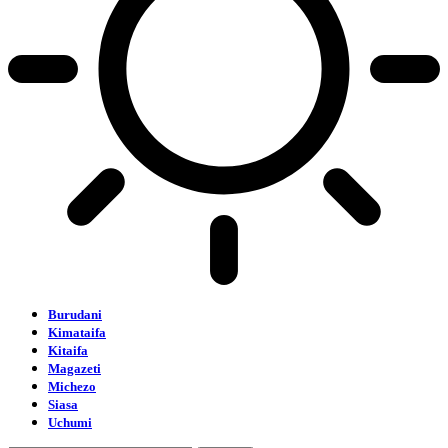
Burudani
Kimataifa
Kitaifa
Magazeti
Michezo
Siasa
Uchumi