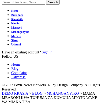
Home
Burudani
Kimataifa
Kitaifa
Magazeti
Mchanganyiko
Michezo
Siasa
Uchumi
Have an existing account?
Sign In
Follow US
Home
Blog
Complaint
Advertise
© 2022 Foxiz News Network. Ruby Design Company. All Rights
Reserved.
DEMO KRASIA
>
BLOG
>
MCHANGANYIKO
>
MAMA
MBARONI KWA TUHUMA ZA KUMUUA MTOTO WAKE
WA MIAKA TISA