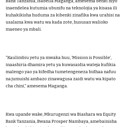
Bank Tanzania, Isabella Maganga, amesema benki hiyo
inaendelea kutumia ubunifu na teknolojia ya kisasa ili
kuhakikisha huduma za kibenki zinafika kwa urahisi na
usalama kwa watu wa kada zote, hususan walioko
maeneo ya mbali.
“Kaulimbiu yetu ya mwaka huu, ‘Mission is Possible’,
inaashiria dhamira yetu ya kuwasaidia wateja kufikia
malengo yao ya kifedha tumetengeneza bidhaa nafuu
na jumuishi ambazo zinawagusa zaidi watu wa kipato
cha chini,” amesema Maganga.
Kwa upande wake, Mkurugenzi wa Biashara wa Equity
Bank Tanzania, Bwana Prosper Nambaya, amebainisha