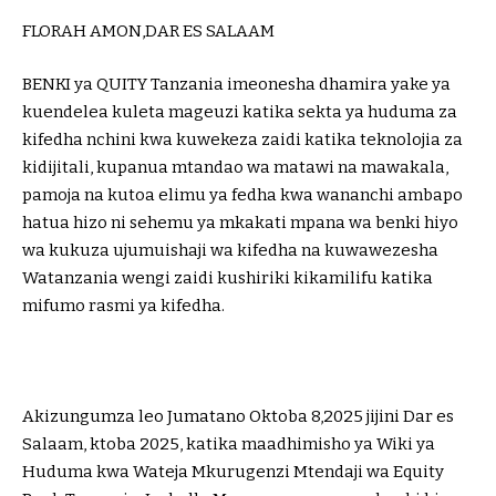
FLORAH AMON,DAR ES SALAAM
BENKI ya QUITY Tanzania imeonesha dhamira yake ya
kuendelea kuleta mageuzi katika sekta ya huduma za
kifedha nchini kwa kuwekeza zaidi katika teknolojia za
kidijitali, kupanua mtandao wa matawi na mawakala,
pamoja na kutoa elimu ya fedha kwa wananchi ambapo
hatua hizo ni sehemu ya mkakati mpana wa benki hiyo
wa kukuza ujumuishaji wa kifedha na kuwawezesha
Watanzania wengi zaidi kushiriki kikamilifu katika
mifumo rasmi ya kifedha.
Akizungumza leo Jumatano Oktoba 8,2025 jijini Dar es
Salaam, ktoba 2025, katika maadhimisho ya Wiki ya
Huduma kwa Wateja Mkurugenzi Mtendaji wa Equity