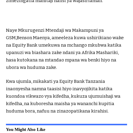
zimezingatia mahitaji halisi ya wajasiriamali.
Naye Mkurugenzi Mtendaji wa Makampuni ya
GSM,Benson Maenya, ameeleza kuwa ushirikiano wake
na Equity Bank umekuwa na mchango mkubwa katika
upanuzi wa biashara zake ndani ya Afrika Mashariki,
hasa kutokana na mtandao mpana wa benki hiyo na
ubora wa huduma zake.
Kwa ujumla, mikakati ya Equity Bank Tanzania
inaonyesha namna taasisi hiyo inavyojikita katika
kuondoa vikwazo vya kifedha, kukuza ujumuishaji wa
kifedha, na kuboresha maisha ya wananchi kupitia
huduma bora, nafuu na zinazopatikana kirahisi.
You Might Also Like