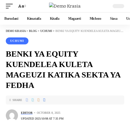
Aa
Burudani
Kimataifa
Kitaifa
Magazeti
Michezo
Siasa
Uc
DEMO KRASIA
>
BLOG
>
UCHUMI
>
BENKI YA EQUITY KUENDELEA KULETA MAGEUZI KATIKA SEKTA YA FEDHA
UCHUMI
BENKI YA EQUITY
KUENDELEA KULETA
MAGEUZI KATIKA SEKTA YA
FEDHA
SHARE
EDITOR
OCTOBER 8, 2025
UPDATED 2025/10/08 AT 7:35 PM