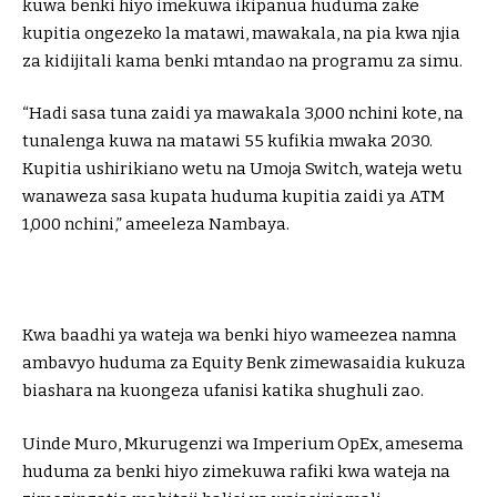
kuwa benki hiyo imekuwa ikipanua huduma zake
kupitia ongezeko la matawi, mawakala, na pia kwa njia
za kidijitali kama benki mtandao na programu za simu.
“Hadi sasa tuna zaidi ya mawakala 3,000 nchini kote, na
tunalenga kuwa na matawi 55 kufikia mwaka 2030.
Kupitia ushirikiano wetu na Umoja Switch, wateja wetu
wanaweza sasa kupata huduma kupitia zaidi ya ATM
1,000 nchini,” ameeleza Nambaya.
Kwa baadhi ya wateja wa benki hiyo wameezea namna
ambavyo huduma za Equity Benk zimewasaidia kukuza
biashara na kuongeza ufanisi katika shughuli zao.
Uinde Muro, Mkurugenzi wa Imperium OpEx, amesema
huduma za benki hiyo zimekuwa rafiki kwa wateja na